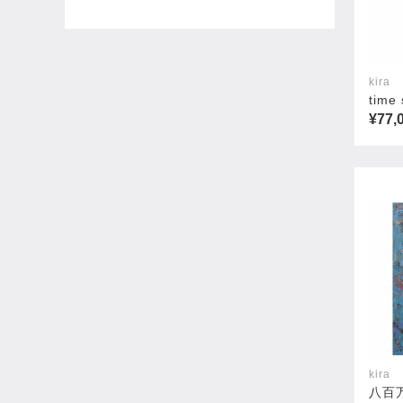
kira
time
¥77,
kira
八百