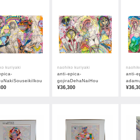
ko kuriyaki
naohiko kuriyaki
naohik
epica-
anti-epica-
anti-e
uNakiSouseikiIkou
gojiraDehaNaiHou
adamu
300
¥36,300
¥36,3