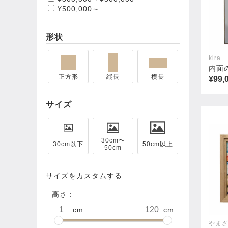
¥500,000～
形状
kira
内面
正方形
縦長
横長
¥99,
サイズ
30cm〜
30cm以下
50cm以上
50cm
サイズをカスタムする
高さ：
cm
cm
やまざ