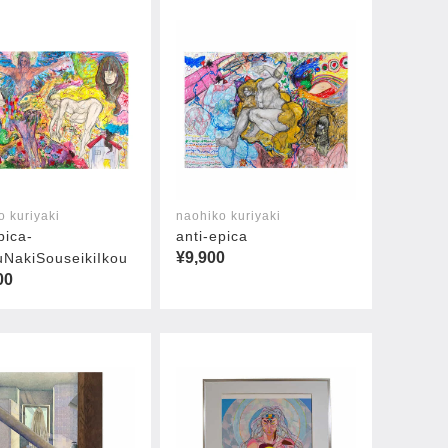
o kuriyaki
naohiko kuriyaki
pica-
anti-epica
¥9,900
NakiSouseikiIkou
00