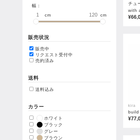
チュー
幅：
with 
cm
cm
¥66,
販売状況
販売中
リクエスト受付中
売約済み
送料
送料込み
kira
カラー
build
ホワイト
¥77,
ブラック
グレー
ブラウン