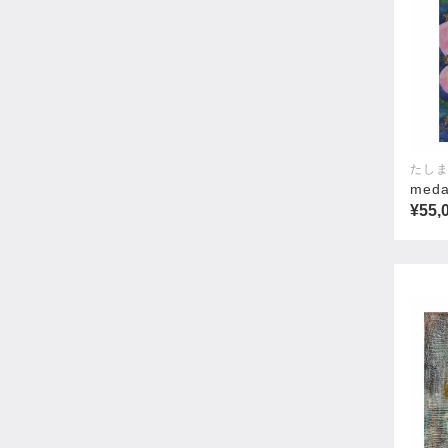
たしま
med
¥55,