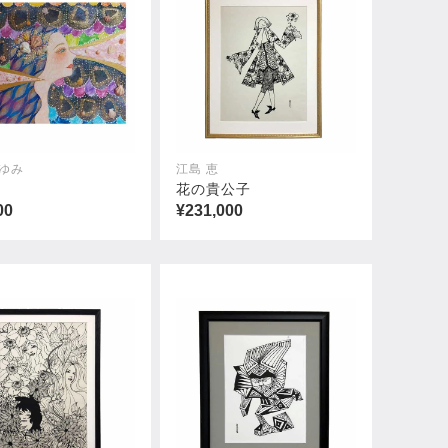
 ゆみ
江島 恵
花の貴公子
00
¥231,000