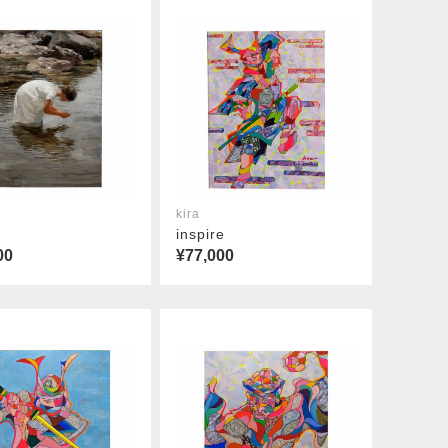
kira
る
inspire
00
¥77,000