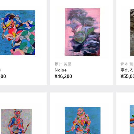
坂井 美里
青木 薫
ki
Noise
零れ
000
¥46,200
¥55,0