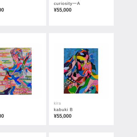
curiosity一A
00
¥55,000
kira
kabuki B
00
¥55,000