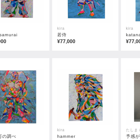
kira
kira
 samurai
若侍
katan
000
¥77,000
¥77,0
kira
たしま
万の調べ
hammer
予感