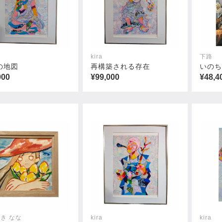
kira
下路
の地図
再構築される存在
いの
000
¥99,000
¥48,4
き なな
kira
kira