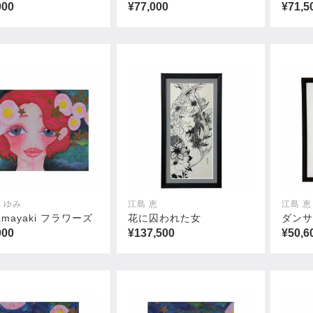
000
¥77,000
¥71,5
 ゆみ
江島 恵
江島 恵
amayaki フラワーズ
花に囚われた女
ダン
000
¥137,500
¥50,6