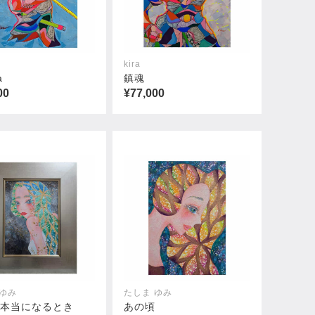
kira
a
鎮魂
00
¥77,000
 ゆみ
たしま ゆみ
が本当になるとき
あの頃