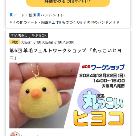
詳細をみる
(外部サイト)
きないイベントも行っています。
アート・絵画
ハンドメイド
その他のアート・絵画
工作
ものづくり
その他のハンドメイド
初心者向け
手ぶらOK
対面
大阪府 近鉄大阪線 近鉄八尾駅
第6回 羊毛フェルトワークショップ 「丸っこいヒヨ
コ」