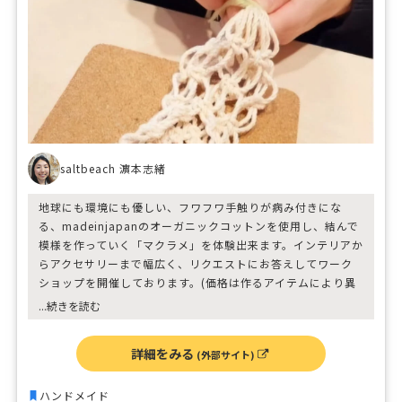
saltbeach 濵本志緒
地球にも環境にも優しい、フワフワ手触りが病み付きにな
る、madeinjapanのオーガニックコットンを使用し、結んで
模様を作っていく「マクラメ」を体験出来ます。インテリアか
らアクセサリーまで幅広く、リクエストにお答えしてワーク
ショップを開催しております。(価格は作るアイテムにより異
なりますので、お気軽にお問い合わせ下さいませ)
...続きを読む
詳細をみる
(外部サイト)
ハンドメイド