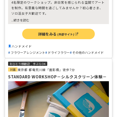
4名限定のワークショップ。非日常を感じられる空間でアート
を制作。有意義な時間を過ごしてみませんか？初心者さま、
ソロ活女子大歓迎です。
＊持ち物 切れる花鋏、持ち帰り用の袋、汚れても大丈夫な服
...続きを読む
装、水分
詳細をみる
(外部サイト)
ハンドメイド
フラワーアレンジメント
ドライフラワー
その他のハンドメイド
おひとり様歓迎
手ぶらOK
対面
東京都 都電荒川線「面影橋」徒歩7分
STANDARD WORKSHOP－シルクスクリーン体験－