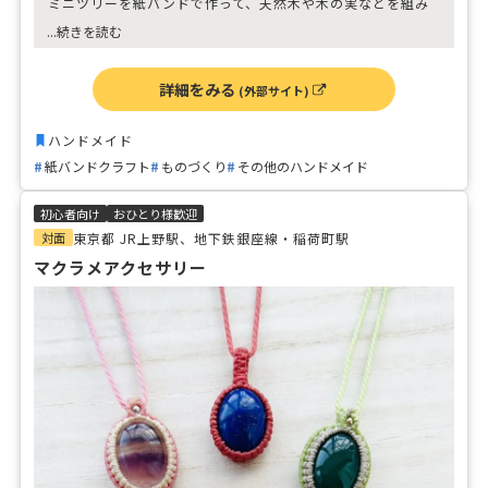
⁡ミニツリーを紙バンドで作って、天然木や木の実などを組み
合わせてオブジェの完成です。
...続きを読む
ミニツリーオブジェの他にワンハンドルのかご作りのプラン
もご用意しています。
詳細をみる
(外部サイト)
どちらも所要時間は２時間半程です。
ものづくりに没頭できる楽しいじぶん時間をお過ごしくださ
い。
ハンドメイド
紙バンドクラフト
ものづくり
その他のハンドメイド
初心者向け
おひとり様歓迎
対面
東京都 JR上野駅、地下鉄銀座線・稲荷町駅
マクラメアクセサリー