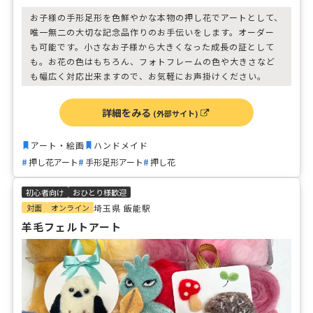
お子様の手形足形を色鮮やかな本物の押し花でアートとして、
唯一無二の大切な記念品作りのお手伝いをします。オーダー
も可能です。小さなお子様から大きくなった成長の証として
も。お花の色はもちろん、フォトフレームの色や大きさなど
も幅広く対応出来ますので、お気軽にお声掛けください。
詳細をみる
(外部サイト)
アート・絵画
ハンドメイド
押し花アート
手形足形アート
押し花
初心者向け
おひとり様歓迎
対面
オンライン
埼玉県 飯能駅
羊毛フェルトアート