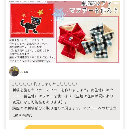
coco
_/_/_/_/_/ 終了しました _/_/_/_/_/
刺繍を施したファーマフラーを作りましょう。表生地にはウ
ール、裏生地にはファーを使います（生地は在庫状況により
変更になる可能性もあります）。
講座では刺繍部分に取り組んで頂きます。マフラーへのお仕立
ては講師が行い、ご自宅まで郵送致します。
...続きを読む