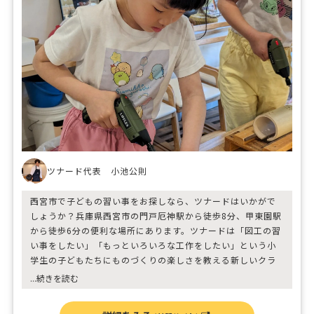
ツナード代表 小池公則
西宮市で子どもの習い事をお探しなら、ツナードはいかがで
しょうか？兵庫県西宮市の門戸厄神駅から徒歩8分、甲東園駅
から徒歩6分の便利な場所にあります。ツナードは「図工の習
い事をしたい」「もっといろいろな工作をしたい」という小
学生の子どもたちにものづくりの楽しさを教える新しいクラ
フト教室です。工作教室や絵画教室、クラフト教室、子ども
...続きを読む
の習い事をお探しの方はぜひ当店へお越しください。随時体
験レッスンは受け付けています。また他ではなかなか体験で