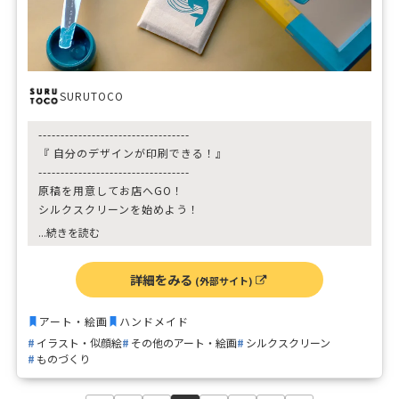
SURUTOCO
----------------------------------
『 自分のデザインが印刷できる！』
----------------------------------
原稿を用意してお店へGO！
シルクスクリーンを始めよう！
...続きを読む
必要な道具やインクが揃っているので手ぶらでOK
これからシルクスクリーン印刷を始めたい方、ちょっと体験
詳細をみる
(外部サイト)
してみたい方、オリジナルギフトを作りたい方、ぜひ遊びに
きてください
アート・絵画
ハンドメイド
イラスト・似顔絵
その他のアート・絵画
シルクスクリーン
ものづくり