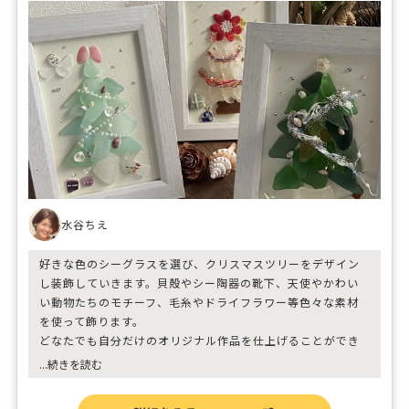
水谷ちえ
好きな色のシーグラスを選び、クリスマスツリーをデザイン
し装飾していきます。貝殻やシー陶器の靴下、天使やかわい
い動物たちのモチーフ、毛糸やドライフラワー等色々な素材
を使って飾ります。
どなたでも自分だけのオリジナル作品を仕上げることができ
ます。
...続きを読む
出来上がった作品は玄関やリビングに飾ったり、大切な人へ
のクリスマスプレゼントにもいいですね！