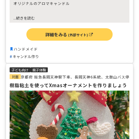
オリジナルのアロマキャンドル
ご自身のお気に入りを詰め込んだり
...続きを読む
大切な方への贈り物としてお選び頂いております‼︎
詳細をみる
(外部サイト)
ハンドメイド
キャンドル作り
子ども向け
親子体験
対面
京都府 阪急長岡天神駅下車、長岡天神6系統、太鼓山バス停
樹脂粘土を使ってXmasオーナメントを作りましょう