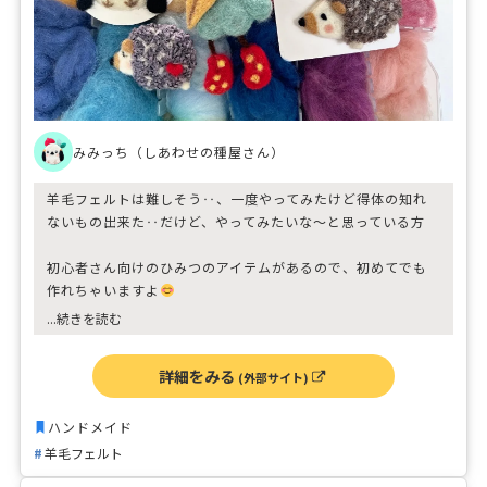
みみっち（しあわせの種屋さん）
羊毛フェルトは難しそう‥、一度やってみたけど得体の知れ
ないもの出来た‥だけど、やってみたいな〜と思っている方
初心者さん向けのひみつのアイテムがあるので、初めてでも
作れちゃいますよ
...続きを読む
『まずはやってみよー！たのしもー！』がモットーです♪
詳細をみる
(外部サイト)
皆さまの『作ってみたいな』を応援しています！
ハンドメイド
羊毛フェルト