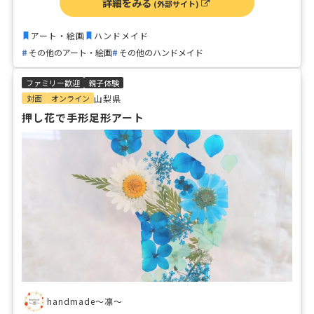
詳細をみる
(外部サイト)
シーグラスと自然の温かみを感じながら、素敵なクリスマス
アートを一緒に楽しみましょう！
アート・絵画
ハンドメイド
その他のアート・絵画
その他のハンドメイド
ファミリー歓迎
親子体験
対面
オンライン
山梨県
押し花で手形足形アート
handmade〜凛〜