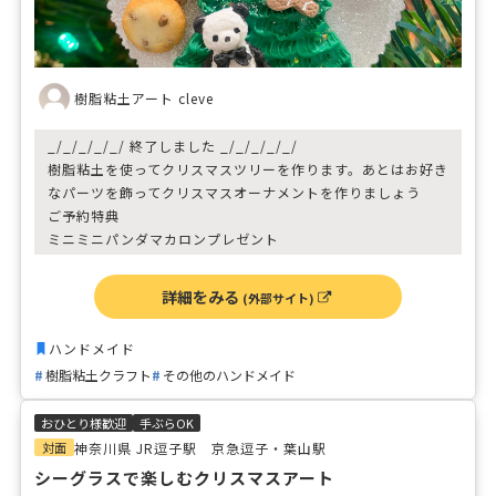
樹脂粘土アート cleve
_/_/_/_/_/ 終了しました _/_/_/_/_/
樹脂粘土を使ってクリスマスツリーを作ります。あとはお好き
なパーツを飾ってクリスマスオーナメントを作りましょう
ご予約特典
ミニミニパンダマカロンプレゼント
詳細をみる
(外部サイト)
ハンドメイド
樹脂粘土クラフト
その他のハンドメイド
おひとり様歓迎
手ぶらOK
対面
神奈川県 JR逗子駅 京急逗子・葉山駅
シーグラスで楽しむクリスマスアート