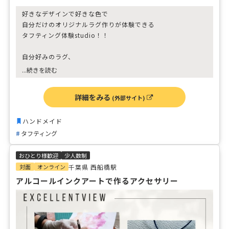
好きなデザインで好きな色で
自分だけのオリジナルラグ作りが体験できる
タフティング体験studio！！
自分好みのラグ、
店舗、会社のロゴ、
...続きを読む
ペットの似顔絵、
結婚式のウェルカムボードなど
詳細をみる
(外部サイト)
様々なシーンに合わせてお好きなラグをお作りいただけま
す！
ハンドメイド
タフティング
デザインを考える楽しさから
物が出来上がっていくワクワク感と達成感！
おひとり様歓迎
少人数制
またタフティング独特のダダダと打ち込みが
対面
オンライン
千葉県 西船橋駅
なんとも言えない爽快感があります♪
アルコールインクアートで作るアクセサリー
初心者の方でも、一から丁寧に打ち込み方を
お伝えしますのでご安心下さい。