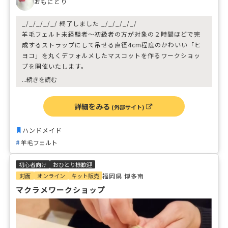
おもにとり
_/_/_/_/_/ 終了しました _/_/_/_/_/
羊毛フェルト未経験者～初級者の方が対象の２時間ほどで完
成するストラップにして吊せる直径4cm程度のかわいい「ヒ
ヨコ」を丸くデフォルメしたマスコットを作るワークショッ
プを開催いたします。
...続きを読む
開催日 ：2024年12月22日（日）
開催時間：14:00～16:00（2時間）
詳細をみる
(外部サイト)
開催場所：八尾プリズムホール 1Fオープンスペース（大阪府
八尾市）
定員人数：先着８名様
ハンドメイド
参加費用：500円／1人
羊毛フェルト
参加方法：ウェブサイトより予約
対象者 ：未経験者～初級者で中学生以上の方
初心者向け
おひとり様歓迎
持参品 ：特になし
対面
オンライン
キット販売
福岡県 博多南
マクラメワークショップ
詳しくはウェブサイトをご覧下さい。
ご参加お待ちしております。