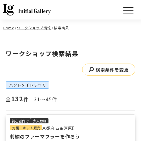
Home
/
ワークショップ情報
/
検索結果
ワークショップ検索結果
検索条件を変更
ハンドメイドすべて
132
全
件 31～45件
初心者向け
少人数制
対面
キット販売
京都府 四条河原町
刺繍のファーマフラーを作ろう