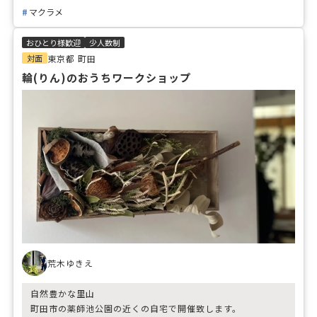
マクラメ
おひとり様歓迎
少人数制
対面
東京都 町田
輪(りん)のおうちワークショップ
荒木ゆきえ
自然豊かな里山
町田市の薬師池公園の近くの自宅で開催致します。