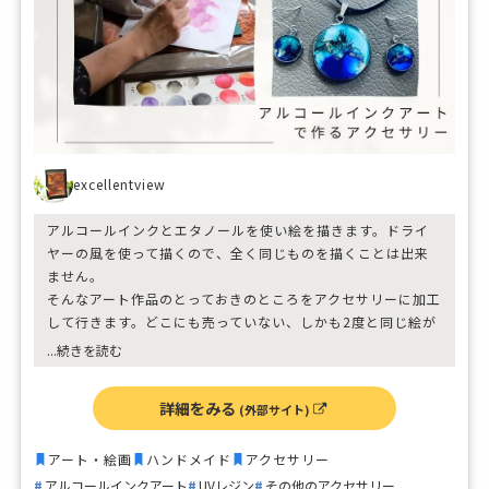
世界に一つだけの特別なオリジナルラグ！
是非、作ってみて下さい
excellentview
アルコールインクとエタノールを使い絵を描きます。ドライ
ヤーの風を使って描くので、全く同じものを描くことは出来
ません。
そんなアート作品のとっておきのところをアクセサリーに加工
して行きます。どこにも売っていない、しかも2度と同じ絵が
描けないアートで作るアクセサリー。是非ご自分のとっておき
...続きを読む
を作りに来てください。
初心者の方ももちろん素敵なアートがかけますので安心して
詳細をみる
(外部サイト)
ご参加くださいね。
アート・絵画
ハンドメイド
アクセサリー
アルコールインクアート
UVレジン
その他のアクセサリー