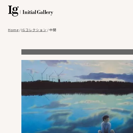
Home
/
IGコレクション
/
中間