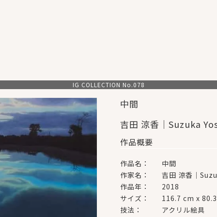
IG COLLECTION No.078
中間
吉田 涼香｜Suzuka Yos
作品概要
作品名：
中間
作家名：
吉田 涼香｜Suzuk
作品年：
2018
サイズ：
116.7 cm x 80.
技法：
アクリル絵具