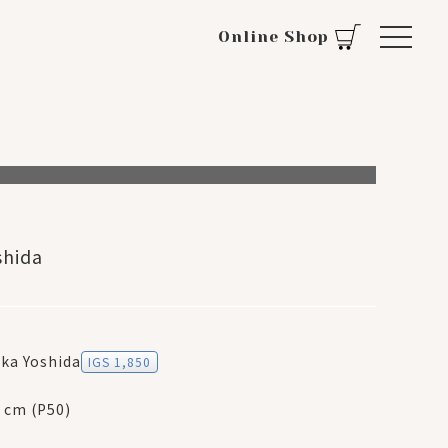
Online Shop
hida
a Yoshida
IGS 1,850
3 cm (P50)