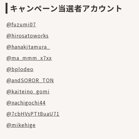
キャンペーン当選者アカウント
@fuzumi07
@hirosatoworks
@hanakitamura_
@ma_mmm_x7xx
@bplodeo
@andSOROR_TON
@kaiteino_gomi
@nachigochi44
@7cbHVsPTt8uaU71
@mikehige