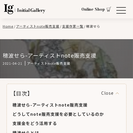
Online Shop
Home
/
アーティストnote販売支援
/
支援作家一覧
/
穂波せら
穂波せら-アーティストnote販売支援
2021-04-21
アーティストnote販売支援
【目次】
穂波せら-アーティストnote販売支援
どうしてnote販売支援を必要としているのか
支援金をどう活用する
穂波せらとは