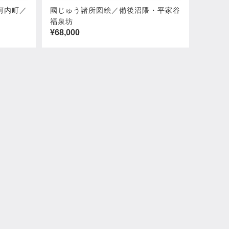
河内町／
國じゅう諸所図絵／備後沼隈・平家谷
福泉坊
¥68,000