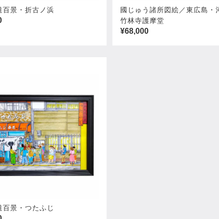
道百景・折古ノ浜
國じゅう諸所図絵／東広島・
0
竹林寺護摩堂
¥68,000
道百景・つたふじ
0