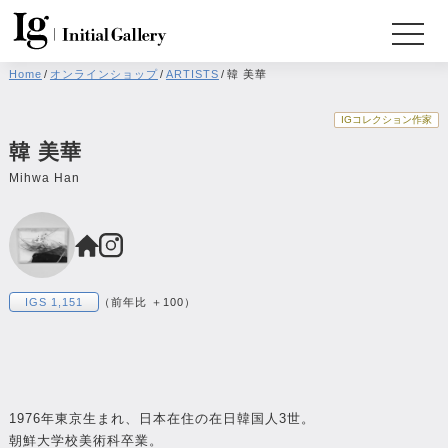
Home
/
オンラインショップ
/
ARTISTS
/
韓 美華
IGコレクション作家
韓 美華
Mihwa Han
IGS 1,151
（前年比 ＋100）
1976年東京生まれ、日本在住の在日韓国人3世。
朝鮮大学校美術科卒業。