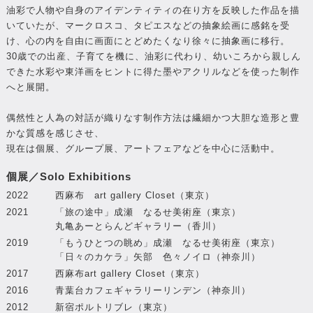
油彩で人物や自身のアイデンティティの在り方を反映した作品を描
いていたが、マークロスコ、タピエスなどの抽象絵画に感銘を受
け、心の内を自由に画面にとどめたくなり徐々に抽象画に移行。
30歳での出産、子育てを機に、油彩に代わり、幼いころから親しん
できた水彩や東洋画をヒントに得た墨やアクリルなどを使った制作
へと展開。
偶然性と人為の対話が織りなす制作方法は繊細かつ大胆な造形と豊
かな質感を感じさせ、
現在は個展、グループ展、アートフェアなどを中心に活動中。
個展／Solo Exhibitions
2022
西麻布 art gallery Closet（東京）
2021
「旅の途中」成瀬 なるせ美術座（東京）
丸亀あーとらんどギャラリー（香川）
2019
「もうひとつの眺め」成瀬 なるせ美術座（東京）
「日々のカケラ」矢部 色々ノイロ（神奈川）
2017
西麻布art gallery Closet（東京）
2016
青葉台カフェギャラリーリンデン（神奈川）
2012
新宿ポルトリブレ（東京）