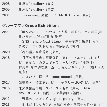
2008
銀座ｋ`ｓgallery（東京）
2005
銀座ｋ`ｓgallery（東京）
2004
「Travessia」経堂 ROBAROBA cafe（東京）
グループ展／Group Exhibitions
2021
「町なかのツリーハウス」4人展 町田パリオ／町田(町
田パリオ 主催：町田市 後援)
「SNS– Share Next Stage – 平松宇造と敬愛しあう世
界のアーティストたち」博多阪急（福岡）
2020
「春の雪」画廊香月（東京）
2018
「月下の果実會」画廊香月（東京） アルケミスト４人
展 青葉台 カフェギャラリーリンデン（神奈川）
韓美華+杉本羽衣展 あーとらんどギャラリー（香川・丸
亀市）
「おはいり」軽井沢 pace around（長野）
2017
韓美華・川崎泰史2人展 ギャラリーMORYTA（福岡）
2016
未来抽象芸術展 スペース・ゼロ（東京） AFAF
AWARDS2016 福岡アジア美術館（福岡）
2012
「野草のことば」Yoyogi art gallery（東京）
2011
「地球が月になるとき-画廊が推薦する若手女性作家-」ギ