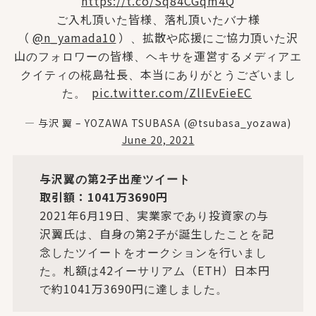
https://t.co/Sq84CGqm4Q
ご入札頂いた皆様、落札頂いたバナ様
（
@n_yamada10
）、拡散や応援にご協力頂いた沢
山のフォロワーの皆様、ヘキサを運営するメディアエ
クイティの椛島社長、本当にありがとうございまし
た。
pic.twitter.com/ZlIEvEieEC
— 与沢 翼 – YOZAWA TSUBASA (@tsubasa_yozawa)
June 20, 2021
与沢翼の第2子出産ツイート
取引額：1041万3690円
2021年6月19日、実業家であり投資家の与
沢翼氏は、自身の第2子が誕生したことを記
念したツイートをオークションを行いまし
た。札額は42イーサリアム（ETH）日本円
で約1041万3690円に達しました。