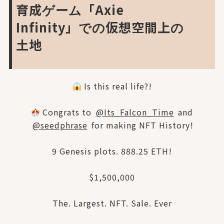
育成ゲーム「Axie
Infinity」での仮想空間上の
土地
Is this real life?!
Congrats to
@Its_Falcon_Time
and
@seedphrase
for making NFT History!
9 Genesis plots. 888.25 ETH!
$1,500,000
The. Largest. NFT. Sale. Ever