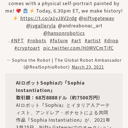
comes with a physical self-portrait painted by
me!
Today, 6.30pm ET, we make history!
https://t.co/a1yJ8V2rdg
@niftygateway
@ivgalleryla
@andreabonac_art
@hansonrobotics
.
#NFT
#robots
#future
#art
#artist
#drop
#cryptoart
pic.twitter.com/H0MVCmTifC
— Sophia the Robot | The Global Robot Ambassador
(@RealSophiaRobot)
March 23, 2021
AIロボットSophiaの「Sophia
Instantiation」
取引額：68万8888ドル（約7500万円）
AIロボット「Sophia」とイタリア人アーテ
ィスト、アンドレア・ボナセトによる共同
作品「Sophia Instantiation」が、2021年
3月25日、Nifty Gatewayでのオークション