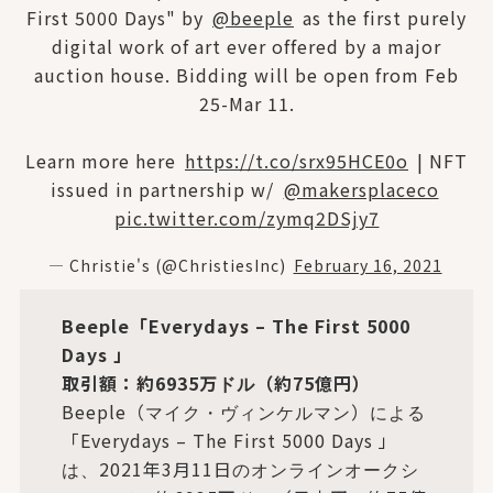
First 5000 Days" by
@beeple
as the first purely
digital work of art ever offered by a major
auction house. Bidding will be open from Feb
25-Mar 11.
Learn more here
https://t.co/srx95HCE0o
| NFT
issued in partnership w/
@makersplaceco
pic.twitter.com/zymq2DSjy7
— Christie's (@ChristiesInc)
February 16, 2021
Beeple「Everydays – The First 5000
Days 」
取引額：約6935万ドル（約75億円）
Beeple（マイク・ヴィンケルマン）による
「Everydays – The First 5000 Days 」
は、2021年3月11日のオンラインオークシ