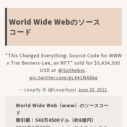
World Wide Webのソース
コード
"This Changed Everything: Source Code for WWW
x Tim Berners-Lee, an NFT" sold for $5,434,500
USD at
@Sothebys
.
pic.twitter.com/gL441NA8ke
— Loopify
(@Loopifyyy)
June 30, 2021
World Wide Web（www）のソースコー
ド
取引額：543万4500ドル（約6億円）