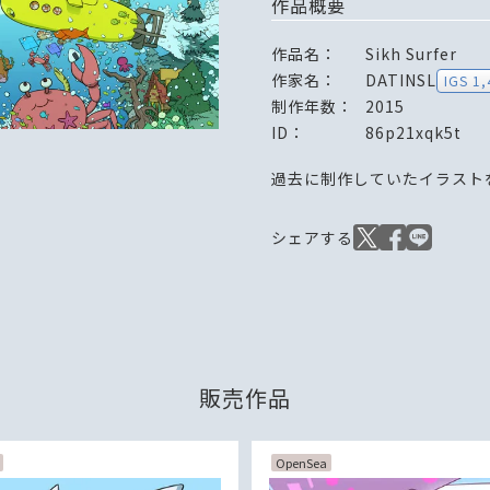
作品概要
作品名：
Sikh Surfer
作家名：
DATINSL
IGS 1,
制作年数：
2015
ID：
86p21xqk5t
過去に制作していたイラスト
販売作品
OpenSea