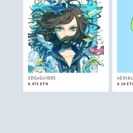
SDGsGirl005
nEXtbU
0.473
ETH
0.16
ET