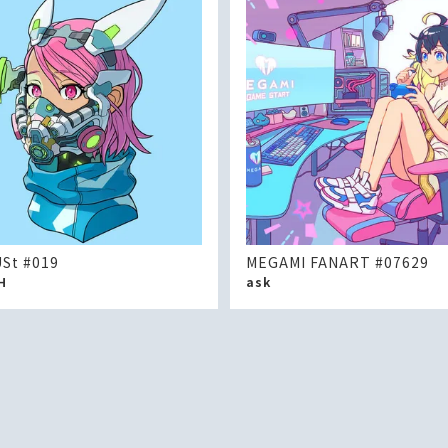
St #019
MEGAMI FANART #07629
H
ask