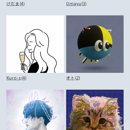
けだま
(
4
)
Omayu
(
3
)
Kuro-s
(
4
)
オト
(
2
)