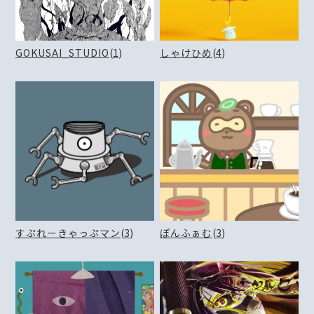
GOKUSAI_STUDIO
(
1
)
しゃけひめ
(
4
)
すぷれーきゃっぷマン
(
3
)
ぽんふぁむ
(
3
)