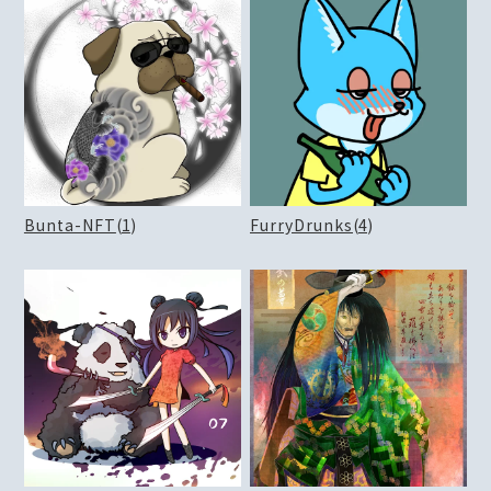
Bunta-NFT
(
1
)
FurryDrunks
(
4
)