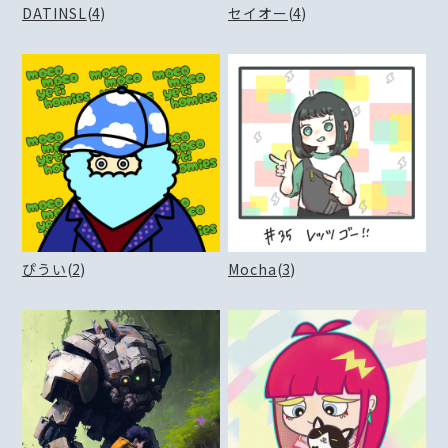
DATINSL
(
4
)
セイオー
(
4
)
ぴうい
(
2
)
Mocha
(
3
)