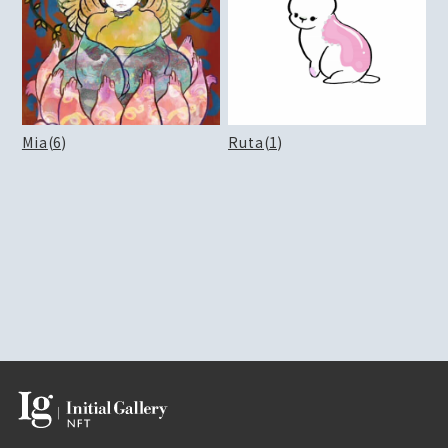
Mia
(
6
)
Ruta
(
1
)