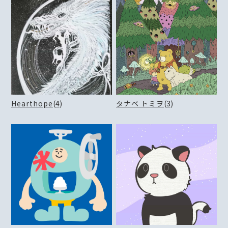
Hearthope
(
4
)
タナベ トミヲ
(
3
)