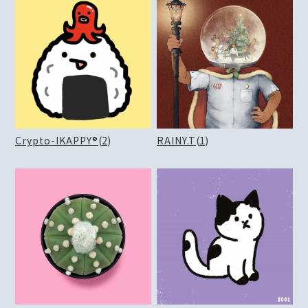
Crypto-IKAPPY®
(
2
)
RAINY.T
(
1
)