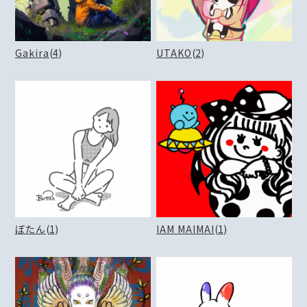
Gakira
(
4
)
UTAKO
(
2
)
ぼたん
(
1
)
IAM MAIMAI
(
1
)