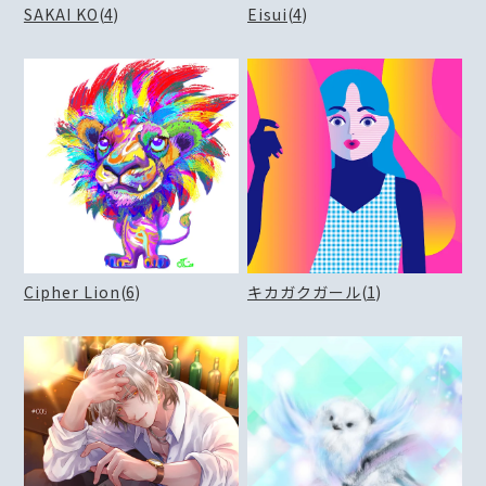
SAKAI KO
(
4
)
Eisui
(
4
)
Cipher Lion
(
6
)
キカガクガール
(
1
)