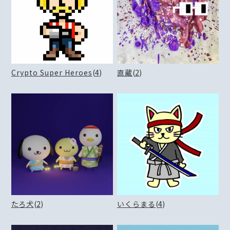
Crypto Super Heroes
(
4
)
直蔵
(
2
)
たろ犬
(
2
)
いくらまる
(
4
)