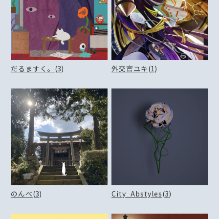
だるますく。
(
3
)
外交官ユキ
(
1
)
のんべ
(
3
)
City_Abstyles
(
3
)