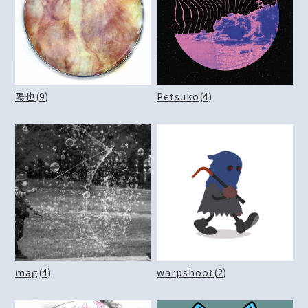
陽也
(
9
)
Petsuko
(
4
)
mag
(
4
)
warpshoot
(
2
)