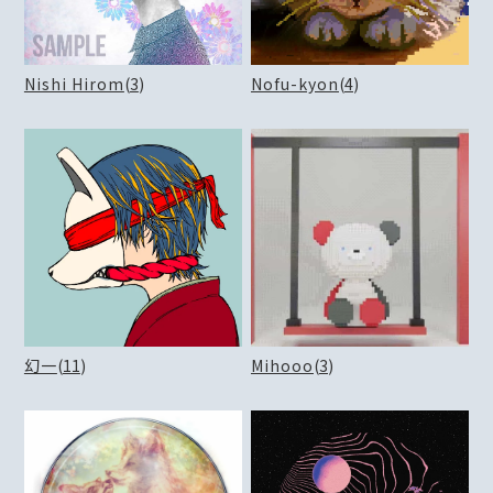
Nishi Hirom
(
3
)
Nofu-kyon
(
4
)
幻一
(
11
)
Mihooo
(
3
)