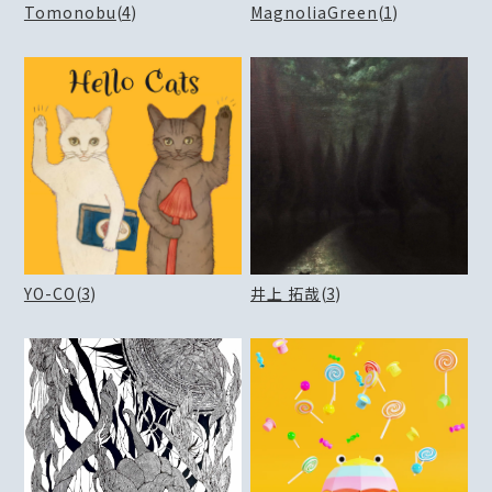
Tomonobu
(
4
)
MagnoliaGreen
(
1
)
YO-CO
(
3
)
井上 拓哉
(
3
)