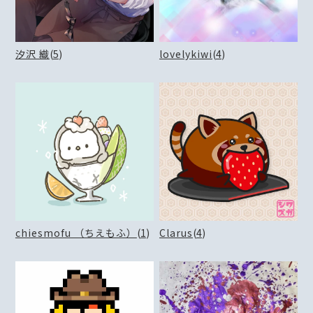
汐沢 織
(
5
)
lovelykiwi
(
4
)
chiesmofu （ちえもふ）
(
1
)
Clarus
(
4
)