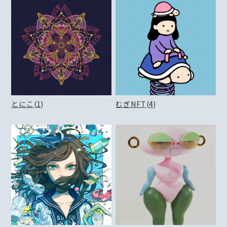
とにこ
(
1
)
むぎNFT
(
4
)