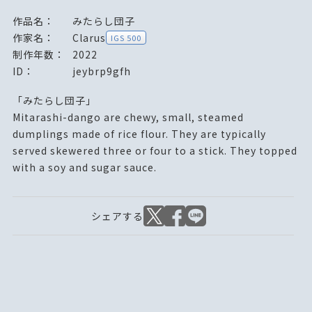
作品名：
みたらし団子
作家名：
Clarus
IGS 500
制作年数：
2022
ID：
jeybrp9gfh
「みたらし団子」
Mitarashi-dango are chewy, small, steamed
dumplings made of rice flour. They are typically
served skewered three or four to a stick. They topped
with a soy and sugar sauce.