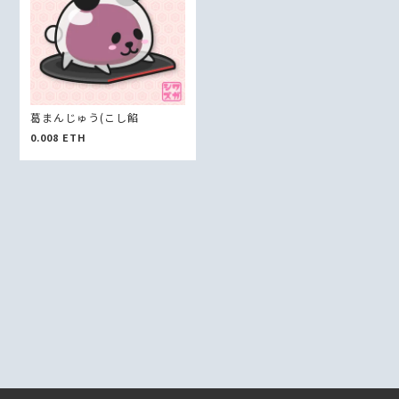
葛まんじゅう(こし餡
0.008
ETH