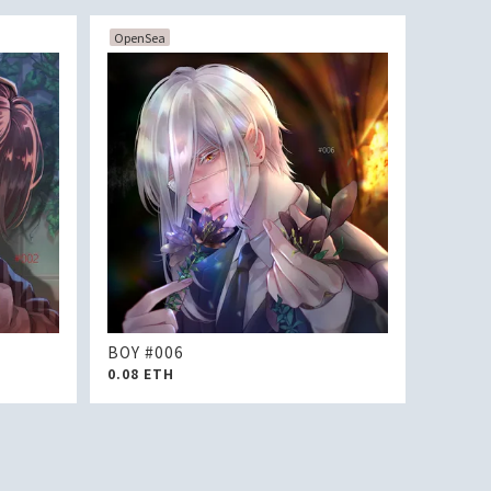
OpenSea
BOY #006
0.08
ETH