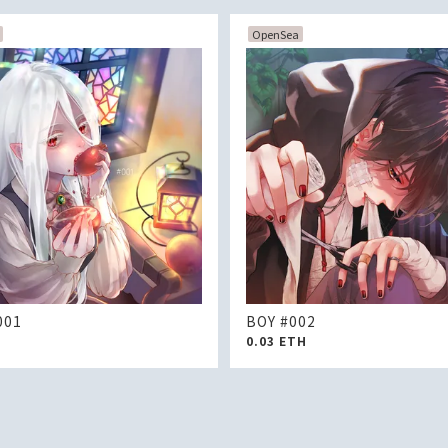
OpenSea
001
BOY #002
0.03
ETH