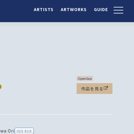
ARTISTS
ARTWORKS
GUIDE
OpenSea
作品を見る
wa Ori
IGS 810