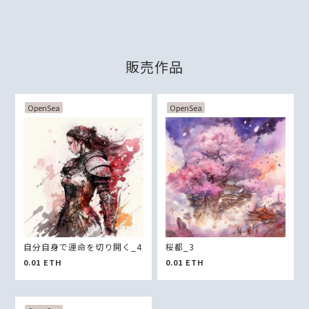
販売作品
OpenSea
OpenSea
自分自身で運命を切り開く_4
桜都_3
0.01
ETH
0.01
ETH