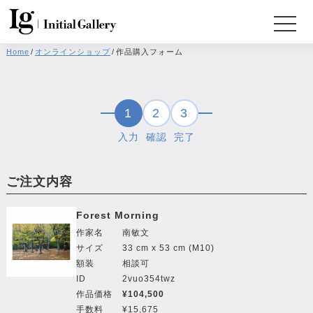
Home
/
オンラインショップ
/
作品購入フォーム
1
2
3
入力
確認
完了
ご注文内容
Forest Morning
作家名
南敏文
サイズ
33 cm x 53 cm (M10)
額装
相談可
ID
2vuo354twz
作品価格
¥104,500
手数料
¥15,675