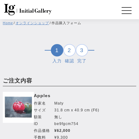
Home
/
オンラインショップ
/
作品購入フォーム
1
2
3
入力
確認
完了
ご注文内容
Apples
作家名
Maty
サイズ
31.8 cm x 40.9 cm (F6)
額装
無し
ID
be9fgcm754
作品価格
¥62,000
手数料
¥9,300