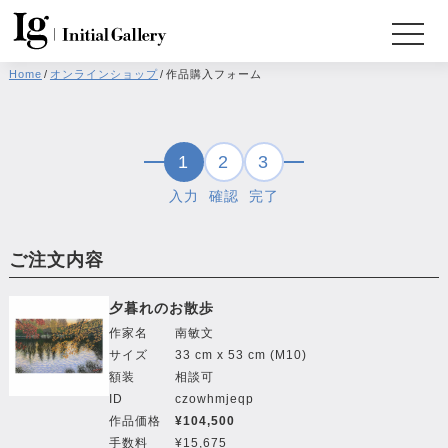
Home
/
オンラインショップ
/
作品購入フォーム
1
2
3
入力
確認
完了
ご注文内容
夕暮れのお散歩
作家名
南敏文
サイズ
33 cm x 53 cm (M10)
額装
相談可
ID
czowhmjeqp
作品価格
¥104,500
手数料
¥15,675