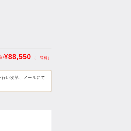
¥88,550
込)
（＋送料）
を行い次第、メールにて