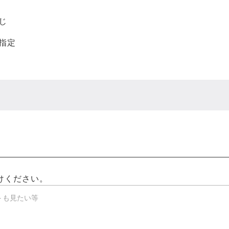
じ
指定
けください。