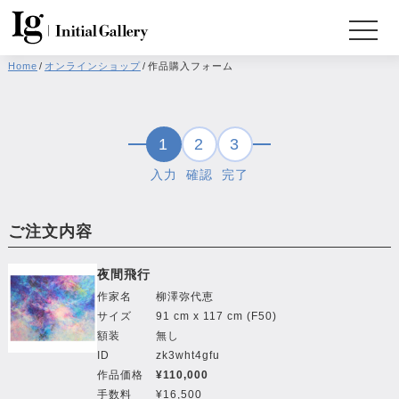
Home
/
オンラインショップ
/
作品購入フォーム
1
2
3
入力
確認
完了
ご注文内容
夜間飛行
作家名
柳澤弥代恵
サイズ
91 cm x 117 cm (F50)
額装
無し
ID
zk3wht4gfu
作品価格
¥110,000
手数料
¥16,500