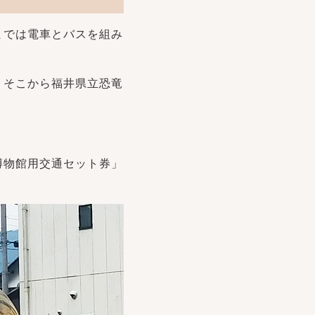
までは電車とバスを組み
。そこから福井県立恐竜
博物館用交通セット券」