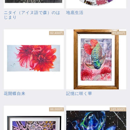
ニタイ（アイヌ語で森）のは
地底生活
じまり
92,400円
85,000円
花開蝶自来
記憶に咲く華
88,000円
165,000円