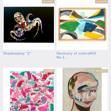
55,000円
25,000円
Shadowplay "2"
Harmony of colors#03
No.1…
8,800円
88,000円