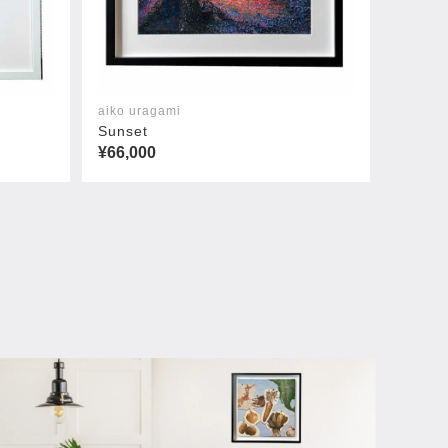
aiko uragami
Sunset
¥66,000