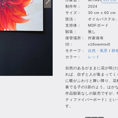
作家名：
MIYAVI
IGS 200
制作年：
2024
サイズ：
30 cm x 60 cm
技法：
オイルパステル
支持体：
MDFボード
額装：
無し
保管場所：
作家保有
ID：
v18owmtsi0
モチーフ：
自然・風景
/
静
カラー：
レッド
自然のあるがままに花が咲け
れば、自ずと人が集まってく
に蝶がふわりと舞い降り、花
奏でる子の1節のよう。はか
作品額装なしの販売ですが、MDF（
ティファイバーボード）とい
す。