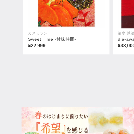
カスミラン
清水 誠
Sweet Time -甘味時間-
die-aw
¥22,999
¥33,00