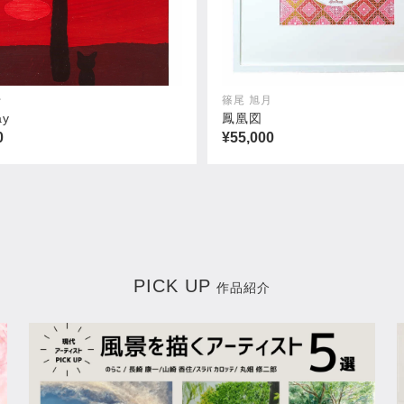
治
篠尾 旭月
ay
鳳凰図
0
¥55,000
PICK UP
作品紹介