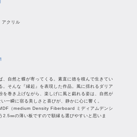
、アクリル
物
ば、自然と蝶が寄ってくる。素直に徳を積んで生きてい
る。そんな『縁起』を表現した作品。風に揺れるダリア
粉を巻き上げながら、楽しげに風と戯れる姿は、自然が
ない一瞬に宿る美しさと喜びが、静かに心に響く。
medium Density Fiberboard ミディアムデンシ
う2.5㎜の薄い板ですので額縁も選びやすいと思いま