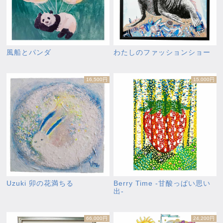
風船とパンダ
わたしのファッションショー
16,500円
15,000円
Uzuki 卯の花満ちる
Berry Time -甘酸っぱい思い
出-
66,000円
24,200円