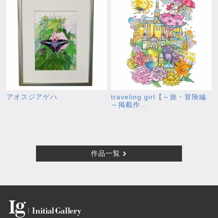
アオスジアゲハ
traveling girl【～旅・冒険編
～掲載作…
作品一覧