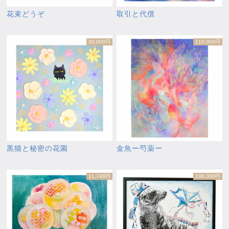
花束どうぞ
取引と代償
30,000円
110,000円
黒猫と秘密の花園
金魚ー芍薬ー
11,748円
198,000円