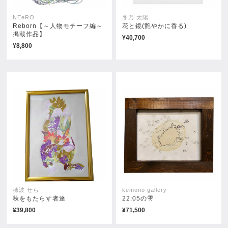
NEeRO
冬乃 太陽
Reborn【～人物モチーフ編～
花と鏡(艶やかに香る)
掲載作品】
¥40,700
¥8,800
穂波 せら
kemono gallery
秋をもたらす者達
22:05の雫
¥39,800
¥71,500