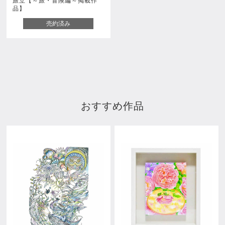
旅立【～旅・冒険編～掲載作
品】
売約済み
おすすめ作品