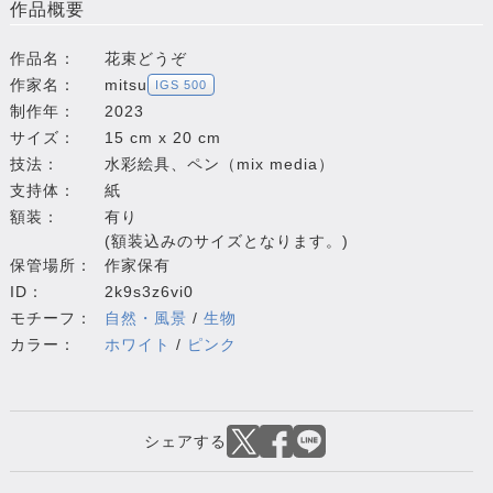
作品概要
作品名：
花束どうぞ
作家名：
mitsu
IGS 500
制作年：
2023
サイズ：
15 cm x 20 cm
技法：
水彩絵具、ペン（mix media）
支持体：
紙
額装：
有り
(額装込みのサイズとなります。)
保管場所：
作家保有
ID：
2k9s3z6vi0
モチーフ：
自然・風景
/
生物
カラー：
ホワイト
/
ピンク