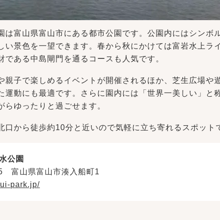
園は富山県富山市にある都市公園です。公園内にはシンボ
しい景色を一望できます。春から秋にかけては富岩水上ラ
財である中島閘門を通るコースも人気です。
や親子で楽しめるイベントが開催されるほか、芝生広場や
た運動にも最適です。さらに園内には「世界一美しい」と
がらゆったりと過ごせます。
北口から徒歩約10分と近いので気軽に立ち寄れるスポット
水公園
805 富山県富山市湊入船町1
ui-park.jp/