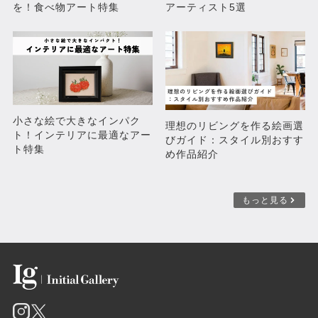
を！食べ物アート特集
アーティスト5選
kemonography(curtain)
菌糸のカタチ
¥82,500
¥82,500
小さな絵で大きなインパク
理想のリビングを作る絵画選
ト！インテリアに最適なアー
びガイド：スタイル別おすす
ト特集
め作品紹介
もっと見る
共有の融合
borderline pink
¥82,500
¥82,500