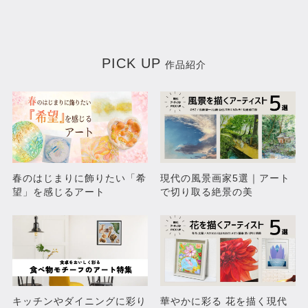
PICK UP
作品紹介
kemonography(new king)
kemonography(dust)
春のはじまりに飾りたい「希
現代の風景画家5選｜アート
望」を感じるアート
で切り取る絶景の美
¥93,500
¥82,500
キッチンやダイニングに彩り
華やかに彩る 花を描く現代