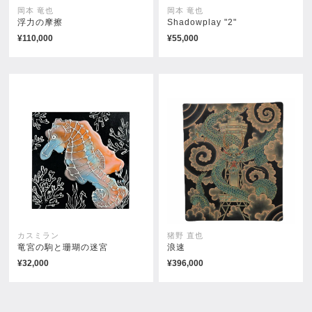
岡本 竜也
岡本 竜也
浮力の摩擦
Shadowplay "2"
¥110,000
¥55,000
内在する龍のかたち
discharge
¥93,500
¥93,500
カスミラン
猪野 直也
竜宮の駒と珊瑚の迷宮
浪速
¥32,000
¥396,000
kemonography_Dragon's
Smells like dust.
Nest
¥165,000
¥93,500