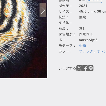
作家名：
ICHI
IGS 361
制作年：
2021
サイズ：
45.5 cm x 38 c
技法：
油絵
支持体：
--
額装：
無し
保管場所：
作家保有
ID：
aczxsr3pt8
モチーフ：
生物
カラー：
ブラック
/
オレ