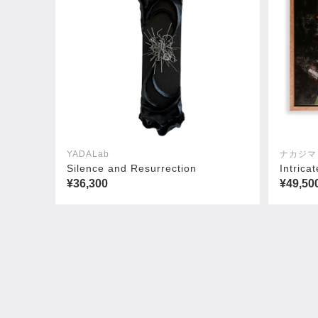
YADALab
ナカジマ
Silence and Resurrection
Intric
¥36,300
¥49,50