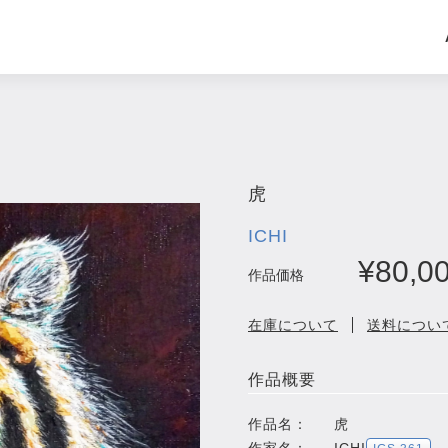
虎
ICHI
¥80,0
作品価格
在庫について
送料につい
作品概要
作品名：
虎