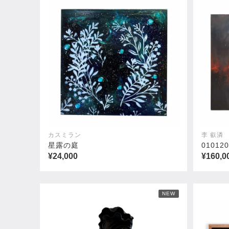
カスミラン
李 叡潾
星露の庭
010120
¥24,000
¥160,0
NEW