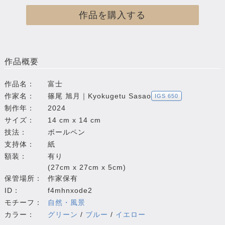
作品を購入する
作品概要
作品名：
富士
作家名：
篠尾 旭月｜Kyokugetu Sasao
IGS 650
制作年：
2024
サイズ：
14 cm x 14 cm
技法：
ボールペン
支持体：
紙
額装：
有り
(27cm x 27cm x 5cm)
保管場所：
作家保有
ID：
f4mhnxode2
モチーフ：
自然・風景
カラー：
グリーン
/
ブルー
/
イエロー