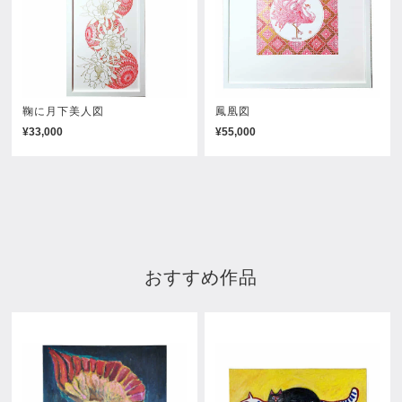
鞠に月下美人図
鳳凰図
¥33,000
¥55,000
おすすめ作品