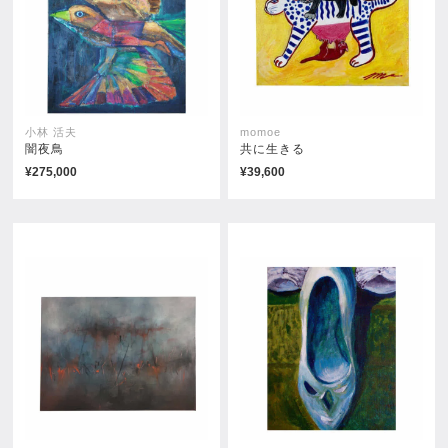
小林 活夫
momoe
闇夜鳥
共に生きる
¥275,000
¥39,600