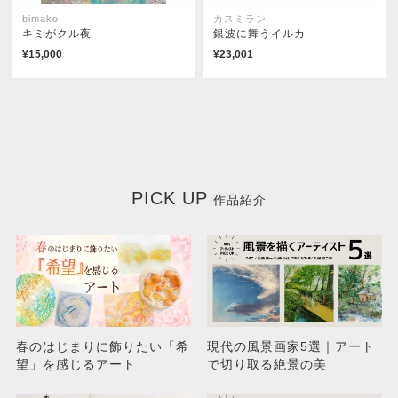
bimako
カスミラン
キミがクル夜
銀波に舞うイルカ
¥15,000
¥23,001
PICK UP
作品紹介
春のはじまりに飾りたい「希
現代の風景画家5選｜アート
望」を感じるアート
で切り取る絶景の美