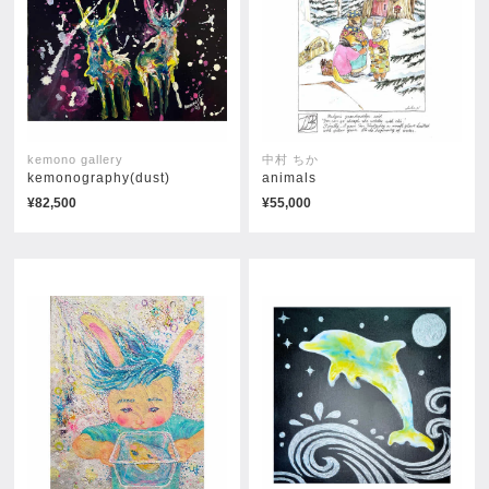
kemono gallery
中村 ちか
kemonography(dust)
animals
¥82,500
¥55,000
grasslands #1
売約済み