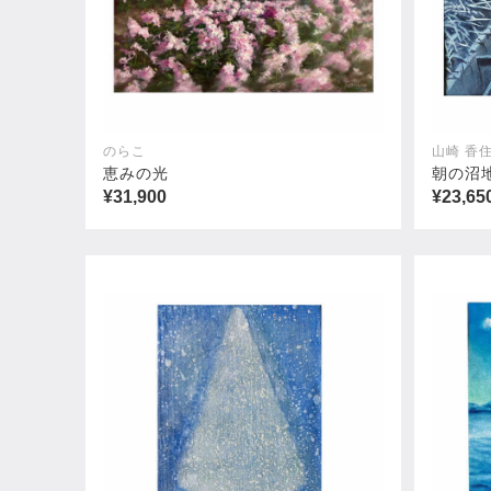
のらこ
山崎 香
恵みの光
朝の沼
¥31,900
¥23,65
ミッドセンチュリーモダン
パラダ
¥253,000
¥253,0