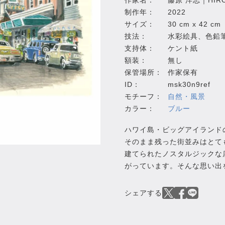
作家名：
藤原 洋志｜HIROS
制作年：
2022
サイズ：
30 cm x 42 cm
技法：
水彩絵具、色鉛
支持体：
ケント紙
額装：
無し
保管場所：
作家保有
ID：
msk30n9ref
モチーフ：
自然・風景
カラー：
ブルー
ハワイ島・ビッグアイランド
そのまま残った街並みはとて
建てられたノスタルジックな
がっています。そんな思い出