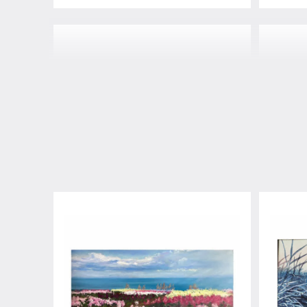
ハレイワタウン
モアナ
¥93,500
¥93,50