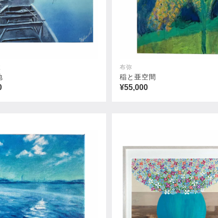
住
布弥
地
稲と亜空間
0
¥55,000
イス
ロイヤルハワイアンホテル
00
¥88,000