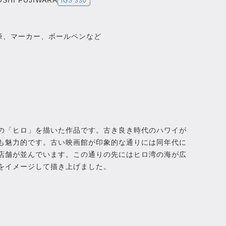
HI FUJIWARA
IGS 330
筆、マーカー、ボールペンなど
の「ヒロ」を描いた作品です。古き良き時代のハワイが
も魅力的です。古い映画館が印象的な通りには同年代に
店舗が並んでいます。この通りの先にはヒロ湾の海が広
をイメージして描き上げました。