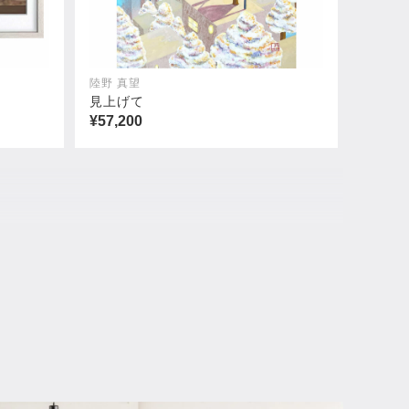
陸野 真望
見上げて
¥57,200
エルパソ
¥253,000