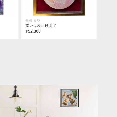
高橋 まや
惑いは秋に映えて
¥52,800