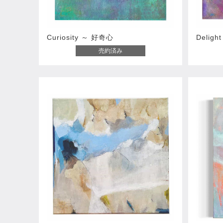
Curiosity ～ 好奇心
Deligh
売約済み