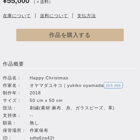
¥55,000
（＋送料）
在庫について
送料について
支払方法
作品を購入する
作品概要
作品名：
Happy Christmas
作家名：
オヤマダユキコ｜yukiko oyamada
IGS 460
制作年：
2018
サイズ：
50 cm x 50 cm
技法：
刺繍(素材:麻布、糸、ガラスビーズ、革)
支持体：
--
額装：
無し
保管場所：
作家保有
ID：
xdlq6za42t