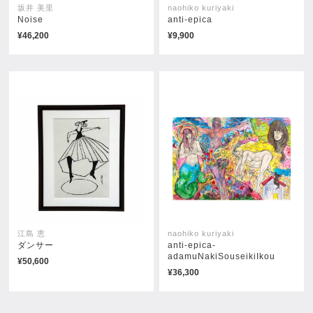
坂井 美里
naohiko kuriyaki
Noise
anti-epica
¥46,200
¥9,900
再構築される存在
境界のうねり
¥99,000
¥99,000
江島 恵
naohiko kuriyaki
ダンサー
anti-epica-
adamuNakiSouseikiIkou
¥50,600
静かなる創造
交差する魂
¥36,300
¥99,000
¥108,900