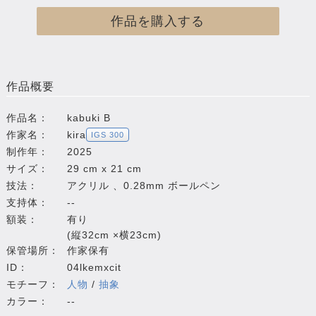
作品を購入する
作品概要
作品名：
kabuki B
作家名：
kira
IGS 300
制作年：
2025
サイズ：
29 cm x 21 cm
技法：
アクリル 、0.28mm ボールペン
支持体：
--
額装：
有り
(縦32cm ×横23cm)
保管場所：
作家保有
ID：
04lkemxcit
モチーフ：
人物
/
抽象
カラー：
--