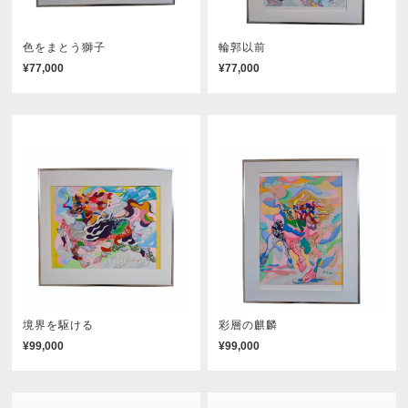
色をまとう獅子
輪郭以前
¥77,000
¥77,000
境界を駆ける
彩層の麒麟
¥99,000
¥99,000