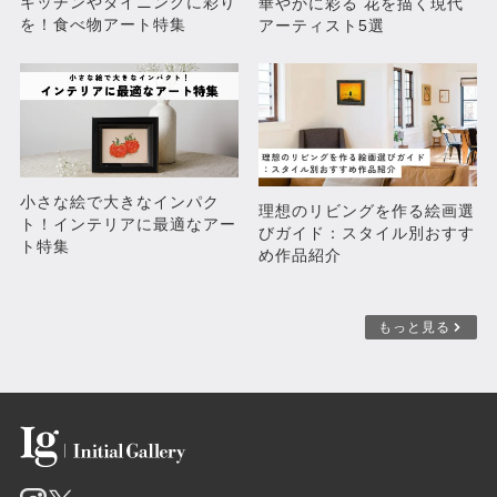
キッチンやダイニングに彩り
華やかに彩る 花を描く現代
を！食べ物アート特集
アーティスト5選
世界を放つ者
色彩のうねりに宿るもの
¥108,900
¥108,900
小さな絵で大きなインパク
理想のリビングを作る絵画選
ト！インテリアに最適なアー
びガイド：スタイル別おすす
ト特集
め作品紹介
もっと見る
立ち上がる構造
核を守る守る者
¥77,000
¥99,000