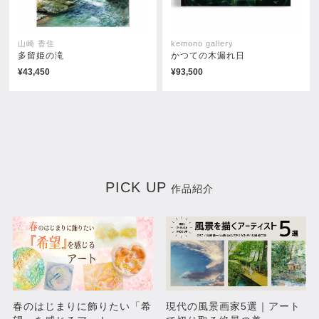
山崎 香住
kemono gallery
多留姫の滝
かつての木漏れ日
¥43,450
¥93,500
PICK UP
作品紹介
春のはじまりに飾りたい「希
現代の風景画家5選｜アート