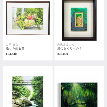
山崎 香住
白黒ええよん
通りを飾る花
風のおくりもの２
¥23,540
¥33,000
Flow in Ehe
¥38,500