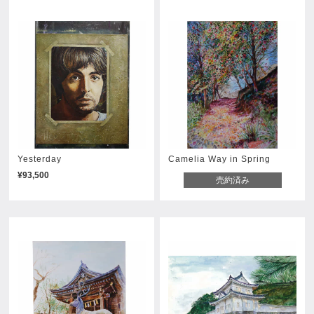
Yesterday
Camelia Way in Spring
¥93,500
売約済み