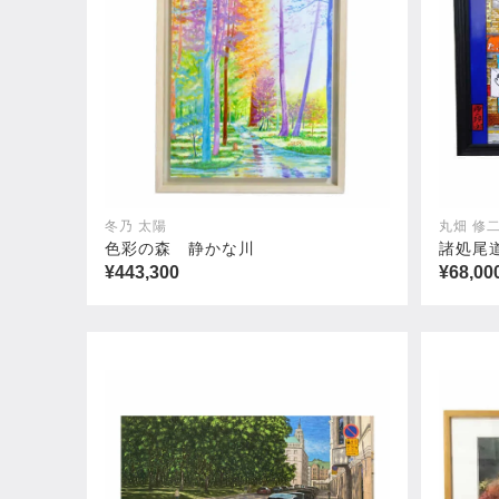
冬乃 太陽
丸畑 修
色彩の森 静かな川
諸処尾
¥443,300
¥68,00