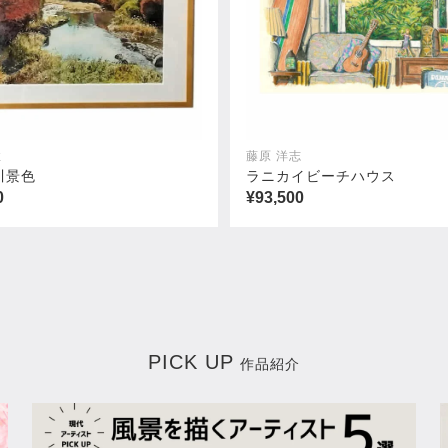
住
藤原 洋志
川景色
ラニカイビーチハウス
0
¥93,500
PICK UP
作品紹介