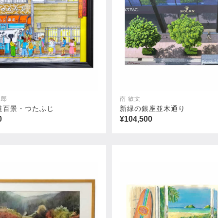
二郎
南 敏文
道百景・つたふじ
新緑の銀座並木通り
0
¥104,500