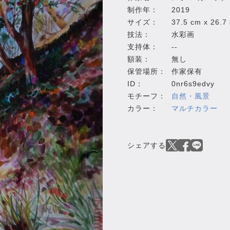
制作年：
2019
サイズ：
37.5 cm x 26.7
技法：
水彩画
支持体：
--
額装：
無し
保管場所：
作家保有
ID：
0nr6s9edvy
モチーフ：
自然・風景
カラー：
マルチカラー