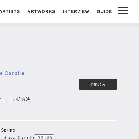
ARTISTS
ARTWORKS
INTERVIEW
GUIDE
g
Carotte
売約済み
て
支払方法
 Spring
ava Carotte
IGS 436