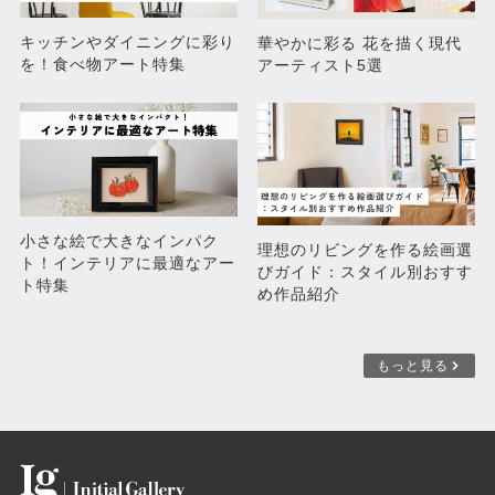
キッチンやダイニングに彩り
華やかに彩る 花を描く現代
を！食べ物アート特集
アーティスト5選
PRINCESS GARDEN
ボストンの夏
¥104,500
¥85,800
小さな絵で大きなインパク
理想のリビングを作る絵画選
ト！インテリアに最適なアー
びガイド：スタイル別おすす
ト特集
め作品紹介
もっと見る