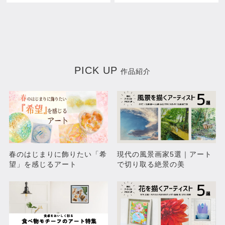
¥49,500
¥52,800
PICK UP
作品紹介
休日の午後 part2
8月の槍ヶ岳
春のはじまりに飾りたい「希
現代の風景画家5選｜アート
¥85,800
¥85,800
望」を感じるアート
で切り取る絶景の美