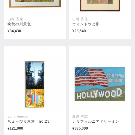
山崎 香住
山崎 香住
晩秋の川景色
ウィンドウと影
¥34,430
¥23,540
PURPLE TOWN
夕陽を浴びて
¥104,500
¥104,500
yumi bancon
藤原 洋志
ちょっぴり東京 no.23
カリフォルニアドリーミン
¥121,000
¥385,000
静かなるひと時
夕暮れの井の頭公園