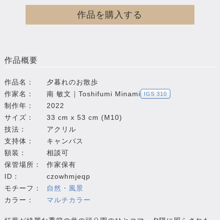
作品を購入する
作品概要
作品名：
夕暮れのお散歩
作家名：
南 敏文｜Toshifumi Minami
IGS 310
制作年：
2022
サイズ：
33 cm x 53 cm (M10)
技法：
アクリル
支持体：
キャンバス
額装：
相談可
保管場所：
作家保有
ID：
czowhmjeqp
モチーフ：
自然・風景
カラー：
マルチカラー