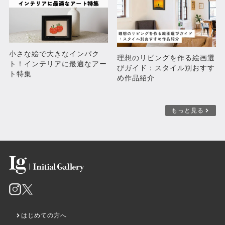
abstract1
浮力の摩擦
¥55,000
¥110,000
小さな絵で大きなインパク
理想のリビングを作る絵画選
ト！インテリアに最適なアー
びガイド：スタイル別おすす
ト特集
め作品紹介
もっと見る
BONELESS
地元探し
¥770,000
¥110,000
はじめての方へ