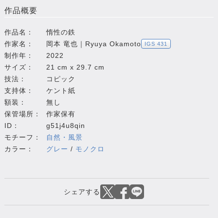
作品概要
作品名：
惰性の鉄
作家名：
岡本 竜也｜Ryuya Okamoto
IGS 431
制作年：
2022
サイズ：
21 cm x 29.7 cm
技法：
コピック
支持体：
ケント紙
額装：
無し
保管場所：
作家保有
ID：
g51j4u8qin
モチーフ：
自然・風景
カラー：
グレー
/
モノクロ