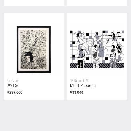
彼の名はトレモロ〜大きいスー
彼の名はトレモロ〜りんご〜
ツ〜
¥5,500
¥5,500
江島 恵
下浦 真由美
三姉妹
Mind Museum
¥297,000
¥33,000
彼の名はトレモロ〜傘〜
彼の名はトレモロ〜意欲〜
¥5,500
¥5,500