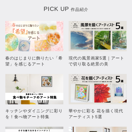
PICK UP
作品紹介
春のはじまりに飾りたい「希
現代の風景画家5選｜アート
いつもの鈍色
撫でる
望」を感じるアート
で切り取る絶景の美
¥110,000
¥11,000
キッチンやダイニングに彩り
華やかに彩る 花を描く現代
を！食べ物アート特集
アーティスト5選