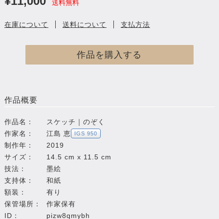
¥11,000
送料無料
在庫について
送料について
支払方法
作品を購入する
作品概要
作品名：
スケッチ｜のぞく
作家名：
江島 恵
IGS 950
制作年：
2019
サイズ：
14.5 cm x 11.5 cm
技法：
墨絵
支持体：
和紙
額装：
有り
保管場所：
作家保有
ID：
pizw8qmybh