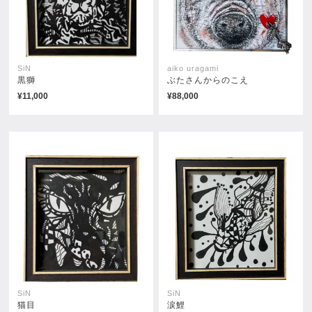
SiN
aiko uragami
黒獅
ぶたさんからのこえ
¥11,000
¥88,000
ダンサー
花の貴公子
¥50,600
¥231,000
SiN
SiN
猫目
涙鯉