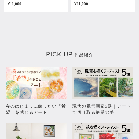
¥11,000
¥11,000
巻き物
再生
¥88,000
¥50,600
PICK UP
作品紹介
鳥類の研究
三姉妹
春のはじまりに飾りたい「希
現代の風景画家5選｜アート
¥93,500
¥297,000
望」を感じるアート
で切り取る絶景の美