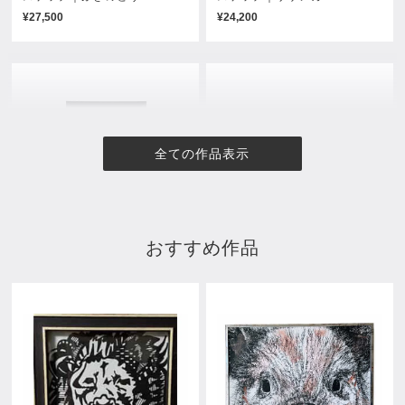
¥27,500
¥24,200
全ての作品表示
おすすめ作品
花に囚われた女
きのこ群
¥137,500
¥83,600