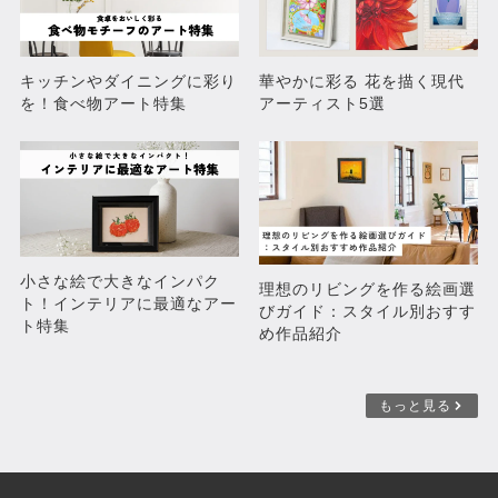
キッチンやダイニングに彩り
華やかに彩る 花を描く現代
を！食べ物アート特集
アーティスト5選
出陣
青い海
¥94,380
¥50,600
小さな絵で大きなインパク
理想のリビングを作る絵画選
ト！インテリアに最適なアー
びガイド：スタイル別おすす
ト特集
め作品紹介
もっと見る