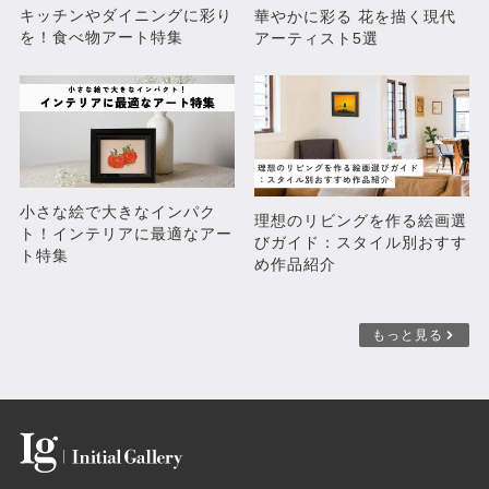
キッチンやダイニングに彩り
華やかに彩る 花を描く現代
を！食べ物アート特集
アーティスト5選
出陣
青い海
¥94,380
¥50,600
小さな絵で大きなインパク
理想のリビングを作る絵画選
ト！インテリアに最適なアー
びガイド：スタイル別おすす
ト特集
め作品紹介
もっと見る