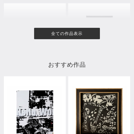
全ての作品表示
おすすめ作品
スケッチ｜サザンカ
花に囚われた女
¥24,200
¥137,500