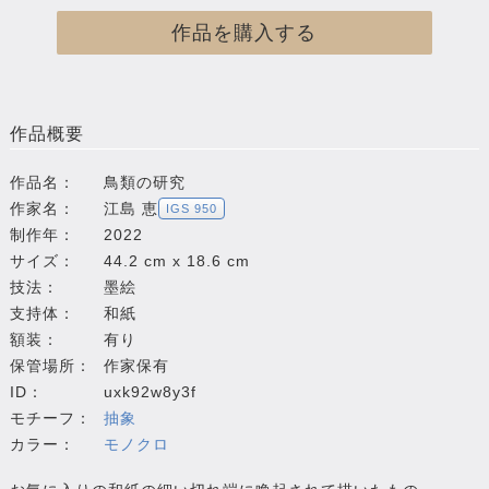
作品を購入する
作品概要
作品名：
鳥類の研究
作家名：
江島 恵
IGS 950
制作年：
2022
サイズ：
44.2 cm x 18.6 cm
技法：
墨絵
支持体：
和紙
額装：
有り
保管場所：
作家保有
ID：
uxk92w8y3f
モチーフ：
抽象
カラー：
モノクロ