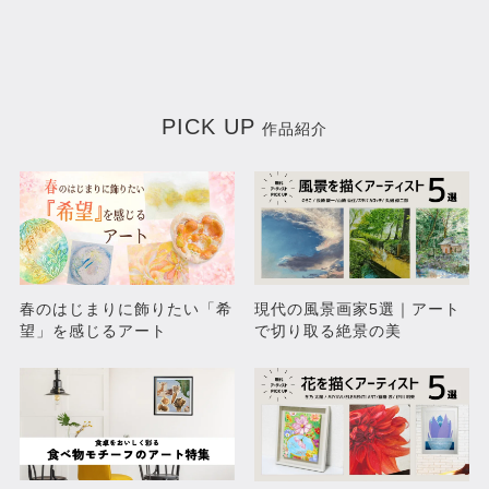
PICK UP
作品紹介
再生
三姉妹
春のはじまりに飾りたい「希
現代の風景画家5選｜アート
¥50,600
¥297,000
望」を感じるアート
で切り取る絶景の美