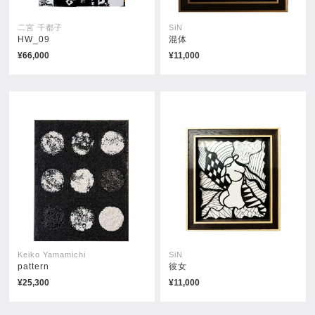
二宮 千都子
SiN
HW_09
混体
¥66,000
¥11,000
きのこ群
ダンサー
¥83,600
¥50,600
Keiko Yamamichi
SiN
pattern
彼女
¥25,300
¥11,000
花の貴公子
巻き物
¥231,000
¥88,000