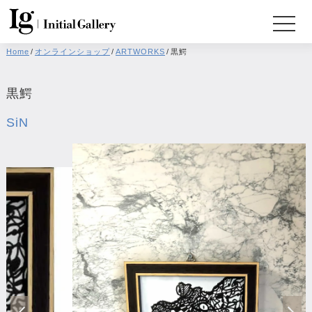
Home
/
オンラインショップ
/
ARTWORKS
/
黒鰐
黒鰐
SiN