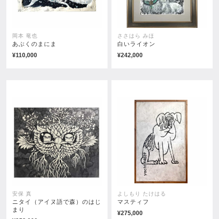
岡本 竜也
ささはら みほ
あぶくのまにま
白いライオン
¥110,000
¥242,000
黒髭
美勇
¥11,000
¥11,000
安保 真
よしもり たけはる
ニタイ（アイヌ語で森）のはじ
マスティフ
まり
¥275,000
幸福
涙馬