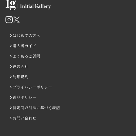
猫像
白龍
¥11,000
¥11,000
はじめての方へ
購入者ガイド
よくあるご質問
運営会社
利用規約
プライバシーポリシー
黒蛸（コクショウ）
桜桃（さくらんぼ）
返品ポリシー
¥11,000
¥11,000
特定商取引法に基づく表記
お問い合わせ