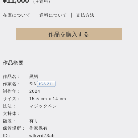
¥11,000
（＋送料）
在庫について
送料について
支払方法
作品を購入する
作品概要
作品名：
黒鰐
作家名：
SiN
IGS 211
制作年：
2024
サイズ：
15.5 cm x 14 cm
技法：
マジックペン
支持体：
--
額装：
有り
保管場所：
作家保有
ID：
wtkvrd73ab