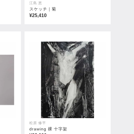
江島 恵
スケッチ｜菊
¥25,410
白龍
¥11,000
松原 修平
drawing 裸 十字架