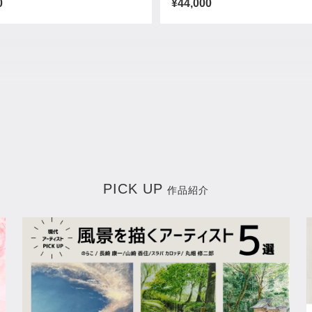
0
¥44,000
さくらんぼ）
像女
0
¥11,000
PICK UP
作品紹介
日出（ひので）
0
¥11,000