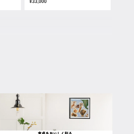
¥33,000
繊細
¥11,000
福来（フクロウ）