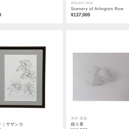
一
Atsushi Imai
Scenery of Arlington Row
0
¥137,000
猫像
0
¥11,000
寺井 達哉
チ｜サザンカ
残り香