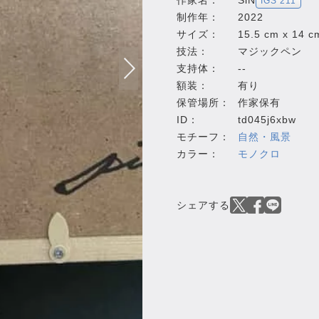
作家名：
SiN
IGS 211
制作年：
2022
サイズ：
15.5 cm x 14 c
技法：
マジックペン
支持体：
--
額装：
有り
保管場所：
作家保有
ID：
td045j6xbw
モチーフ：
自然・風景
カラー：
モノクロ