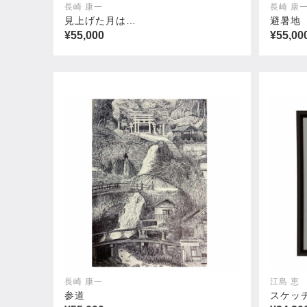
長崎 康一
長崎 康
見上げた月は…
避暑地
¥55,000
¥55,00
涙鯉
春花
¥11,000
¥11,00
長崎 康一
江島 恵
参道
スケッ