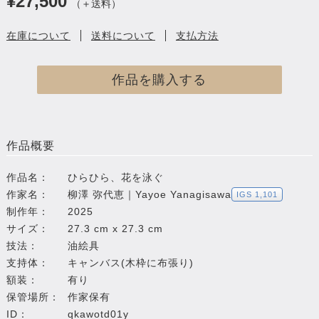
¥27,500
（＋送料）
在庫について
送料について
支払方法
作品を購入する
作品概要
作品名：
ひらひら、花を泳ぐ
作家名：
柳澤 弥代恵｜Yayoe Yanagisawa
IGS 1,101
制作年：
2025
サイズ：
27.3 cm x 27.3 cm
技法：
油絵具
支持体：
キャンバス(木枠に布張り)
額装：
有り
保管場所：
作家保有
ID：
qkawotd01y