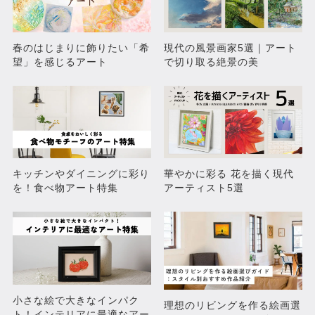
ペンギンーyellowー
ペンギンーpinkー
春のはじまりに飾りたい「希
現代の風景画家5選｜アート
売約済み
売約済み
望」を感じるアート
で切り取る絶景の美
キッチンやダイニングに彩り
華やかに彩る 花を描く現代
を！食べ物アート特集
アーティスト5選
いちじく
いちご2023-1
売約済み
売約済み
小さな絵で大きなインパク
理想のリビングを作る絵画選
ト！インテリアに最適なアー