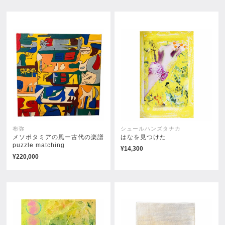
花手水
花語り
¥132,000
¥132,000
布弥
シュールハンズタナカ
メソポタミアの風ー古代の楽譜
はなを見つけた
puzzle matching
¥14,300
¥220,000
レモンリース
ポピー
売約済み
売約済み