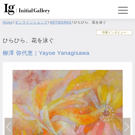
Home
/
オンラインショップ
/
ARTWORKS
/
ひらひら、花を泳ぐ
作家インタビュー
ひらひら、花を泳ぐ
柳澤 弥代恵｜Yayoe Yanagisawa