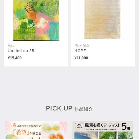
Aya
清水 誠治
Untiled no.35
HOPE
花手水No.2
いちご2023-2
¥15,400
¥11,000
売約済み
売約済み
PICK UP
作品紹介