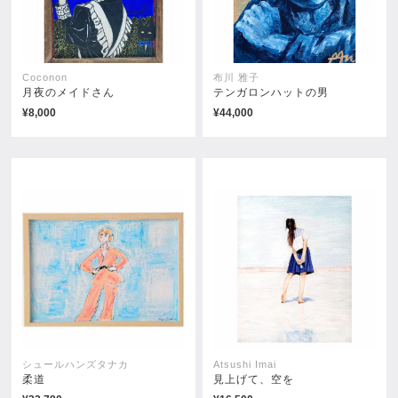
Coconon
布川 雅子
月夜のメイドさん
テンガロンハットの男
¥8,000
¥44,000
水槽の中で見た夢
おあずけ
¥49,500
¥69,850
シュールハンズタナカ
Atsushi Imai
柔道
見上げて、空を