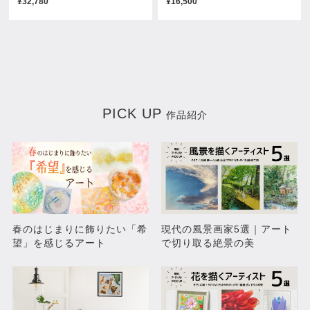
¥32,780
¥16,500
あっちそっちどっち
144273
¥10,780
¥91,300
PICK UP
作品紹介
Breaking News
RGB
春のはじまりに飾りたい「希
現代の風景画家5選｜アート
¥69,300
¥48,400
望」を感じるアート
で切り取る絶景の美