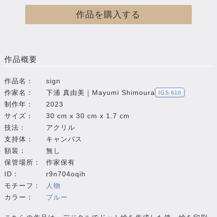
作品を購入する
作品概要
作品名：
sign
作家名：
下浦 真由美｜Mayumi Shimoura
IGS 610
制作年：
2023
サイズ：
30 cm x 30 cm x 1.7 cm
技法：
アクリル
支持体：
キャンバス
額装：
無し
保管場所：
作家保有
ID：
r9n704oqih
モチーフ：
人物
カラー：
ブルー