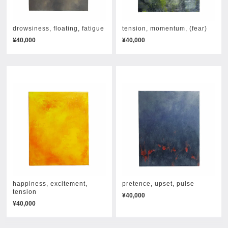
drowsiness, floating, fatigue
tension, momentum, (fear)
¥40,000
¥40,000
happiness, excitement,
pretence, upset, pulse
tension
¥40,000
¥40,000