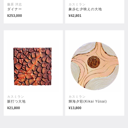
藤原 洋志
カスミラン
ダイナー
象歩む夕映えの大地
¥253,000
¥42,801
o.T.
03032024
¥79,200
¥150,000
カスミラン
カスミラン
脈打つ大地
輝海夕彩(Kikai Yūsai)
¥21,800
¥13,800
16042024
31032024
¥162,000
¥66,999