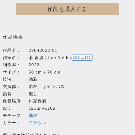
作品を購入する
作品概要
作品名：
22042022-01
作家名：
李 叡潾｜Lee Yehlin
IGS 1,300
制作年：
2022
サイズ：
50 cm x 70 cm
技法：
油彩
支持体：
木枠、キャンバス
額装：
無し
保管場所：
作家保有
ID：
y2ounvwz0a
モチーフ：
抽象
カラー：
ブラウン