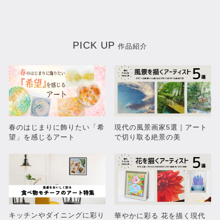
PICK UP
作品紹介
09032024-14032024
26042024
春のはじまりに飾りたい「希
現代の風景画家5選｜アート
望」を感じるアート
で切り取る絶景の美
¥150,000
¥135,000
キッチンやダイニングに彩り
華やかに彩る 花を描く現代