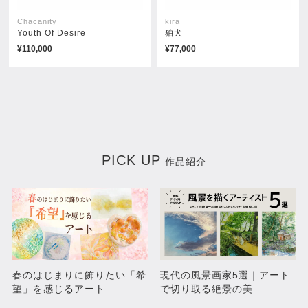
Chacanity
kira
Youth Of Desire
狛犬
¥110,000
¥77,000
SANTA MUERTE-サンタムエ
Ganesha-colorful-2
ルテ-
¥33,000
¥38,500
PICK UP
作品紹介
春のはじまりに飾りたい「希
現代の風景画家5選｜アート
望」を感じるアート
で切り取る絶景の美
BOARD GAME
SANTA MUERTE-金運-