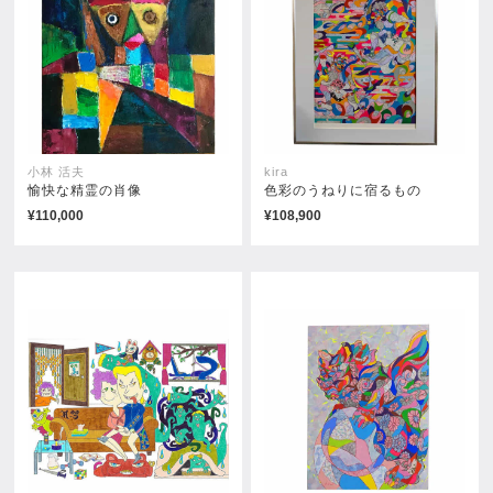
小林 活夫
kira
愉快な精霊の肖像
色彩のうねりに宿るもの
¥110,000
¥108,900
Wisdom Fruit
The Rose and the Cross
¥38,500
¥11,000