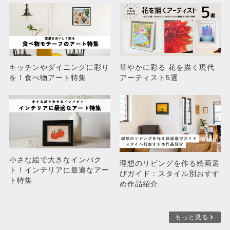
¥8,800
¥27,500
キッチンやダイニングに彩り
華やかに彩る 花を描く現代
を！食べ物アート特集
アーティスト5選
Happy Cross(BLUE)
Ganesha-colorful
小さな絵で大きなインパク
¥88,000
理想のリビングを作る絵画選
売約済み
ト！インテリアに最適なアー
びガイド：スタイル別おすす
ト特集
め作品紹介
もっと見る