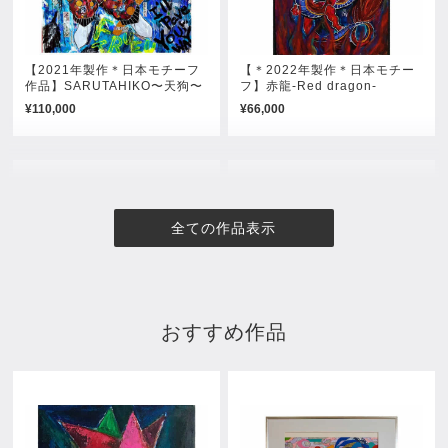
【2021年製作＊日本モチーフ
【＊2022年製作＊日本モチー
作品】SARUTAHIKO〜天狗〜
フ】赤龍-Red dragon-
¥110,000
¥66,000
全ての作品表示
おすすめ作品
風神雷神
Happy Cross(RED)
売約済み
売約済み