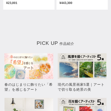
¥23,001
¥443,300
The Rose and the Cross
SANTA MUERTE-サンタムエ
ルテ-
¥11,000
¥38,500
PICK UP
作品紹介
春のはじまりに飾りたい「希
現代の風景画家5選｜アート
望」を感じるアート
で切り取る絶景の美
Ganesha-colorful-2
BOARD GAME
¥33,000
¥8,800