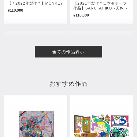
【＊2022年製作＊】MONKEY
【2021年製作＊日本モチーフ
作品】SARUTAHIKO〜天狗〜
¥110,000
¥110,000
全ての作品表示
おすすめ作品
【＊2022年製作＊日本モチー
風神雷神
フ】赤龍-Red dragon-
売約済み
¥66,000