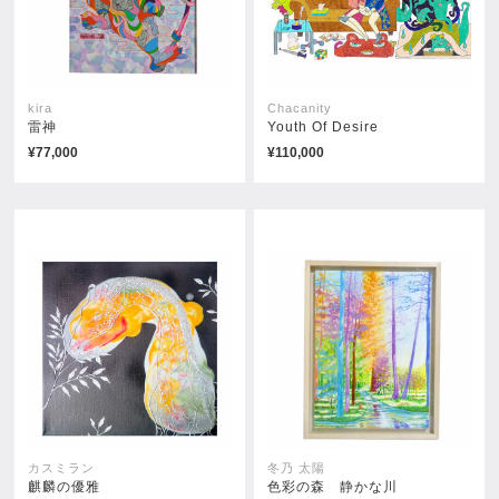
kira
Chacanity
雷神
Youth Of Desire
¥77,000
¥110,000
Happy Cross(RED)
Wisdom Fruit
¥38,500
売約済み
カスミラン
冬乃 太陽
麒麟の優雅
色彩の森 静かな川