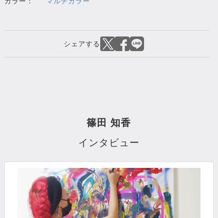
カラー：
マルチカラー
篠田 知香
インタビュー