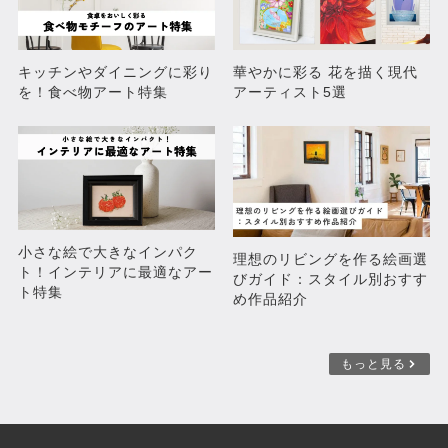
キッチンやダイニングに彩り
華やかに彩る 花を描く現代
を！食べ物アート特集
アーティスト5選
小さな絵で大きなインパク
SANTA MUERTE-金運-
Happy Cross(BLUE)
理想のリビングを作る絵画選
ト！インテリアに最適なアー
¥27,500
びガイド：スタイル別おすす
売約済み
ト特集
め作品紹介
もっと見る