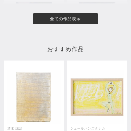
全ての作品表示
おすすめ作品
medamayaki フラワーズ
medamayaki フラワーズ
¥55,000
¥55,000
清水 誠治
シュールハンズタナカ