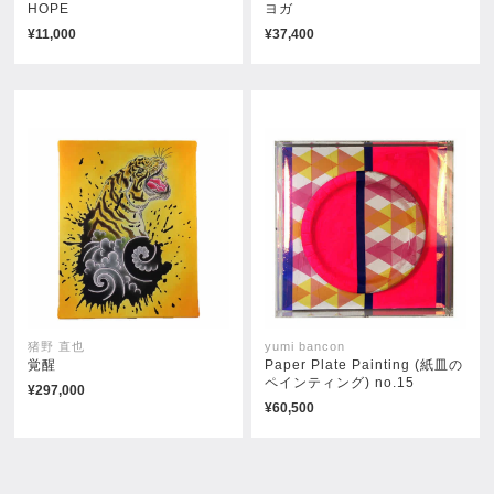
HOPE
ヨガ
¥11,000
¥37,400
無題
残像
¥77,000
¥71,500
猪野 直也
yumi bancon
覚醒
Paper Plate Painting (紙皿の
ペインティング) no.15
¥297,000
¥60,500