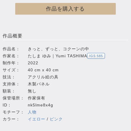
作品を購入する
作品概要
作品名：
きっと、ずっと、コクーンの中
作家名：
たしま ゆみ｜Yumi TASHIMA
IGS 585
制作年：
2022
サイズ：
40 cm x 40 cm
技法：
アクリル絵の具
支持体：
木製パネル
額装：
無し
保管場所：
作家保有
ID：
nk5lme8x4g
モチーフ：
人物
カラー：
イエロー
/
ピンク