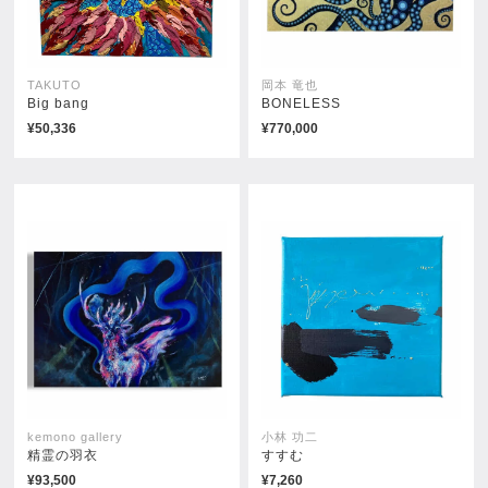
TAKUTO
岡本 竜也
Big bang
BONELESS
¥50,336
¥770,000
Nostalgic autumn
風の行方
売約済み
売約済み
kemono gallery
小林 功二
精霊の羽衣
すすむ
¥93,500
¥7,260