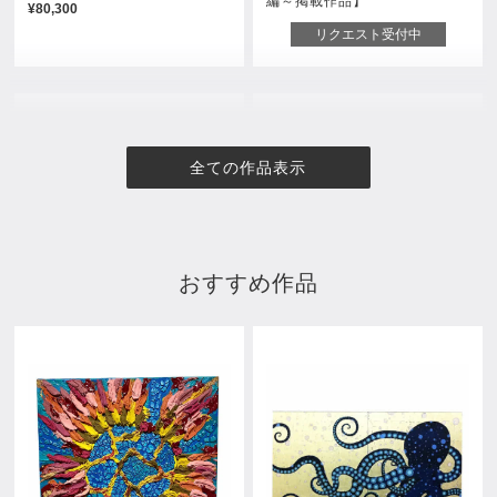
編～掲載作品】
¥80,300
リクエスト受付中
全ての作品表示
おすすめ作品
Blue moon
祝祭の音色
¥428,000
売約済み