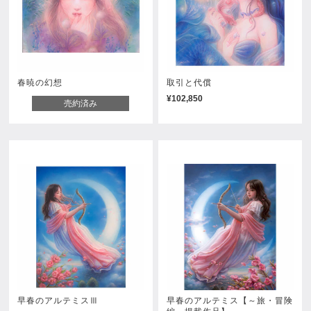
春暁の幻想
取引と代償
¥102,850
売約済み
早春のアルテミスⅢ
早春のアルテミス【～旅・冒険