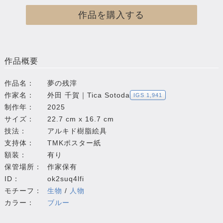
作品を購入する
作品概要
作品名：
夢の残滓
作家名：
外田 千賀｜Tica Sotoda
IGS 1,941
制作年：
2025
サイズ：
22.7 cm x 16.7 cm
技法：
アルキド樹脂絵具
支持体：
TMKポスター紙
額装：
有り
保管場所：
作家保有
ID：
ok2suq4lfi
モチーフ：
生物
/
人物
カラー：
ブルー