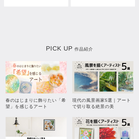
出発の朝 MORNING
お散歩 TAKE A WALK
DEPARTURE
¥30,000
¥50,000
PICK UP
作品紹介
春のはじまりに飾りたい「希
現代の風景画家5選｜アート
望」を感じるアート
で切り取る絶景の美
ハチドリとハイビスカス
好奇心 CURIOSITY
¥57,000
売約済み