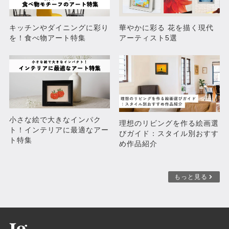
キッチンやダイニングに彩り
華やかに彩る 花を描く現代
を！食べ物アート特集
アーティスト5選
小さな絵で大きなインパク
理想のリビングを作る絵画選
ト！インテリアに最適なアー
びガイド：スタイル別おすす
僕らならできる/ WE’VE GOT
ト特集
め作品紹介
THIS 【～旅・冒険編～掲載作
品】
¥116,600
もっと見る