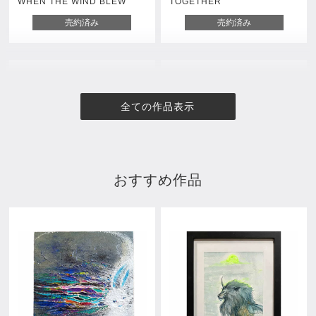
WHEN THE WIND BLEW
TOGETHER
売約済み
売約済み
全ての作品表示
おすすめ作品
穏やかな日/ A CALM DAY
まっすぐな念い/ HONEST
BELIEF
¥57,000
売約済み