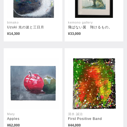
bimako
kemono gallery
Uzuki 光の波と三日月
飛ばない翼 翔けるもの。
¥14,300
¥33,000
瑞々 MIZUMIZU
幸せなテポリンゴ THE
HAPPY TEPORINGO
¥50,000
売約済み
Maty
清水 誠治
Apples
First Positive Band
¥62,000
¥44,000