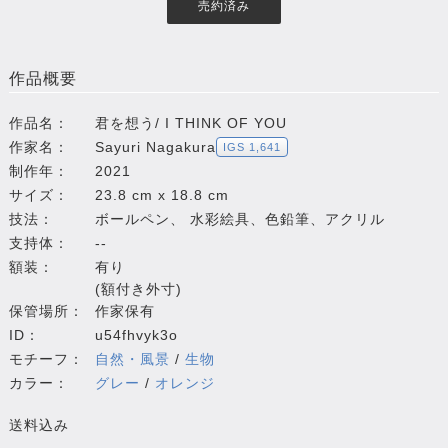
売約済み
作品概要
作品名：
君を想う/ I THINK OF YOU
作家名：
Sayuri Nagakura
IGS 1,641
制作年：
2021
サイズ：
23.8 cm x 18.8 cm
技法：
ボールペン、 水彩絵具、色鉛筆、アクリル
支持体：
--
額装：
有り
(額付き外寸)
保管場所：
作家保有
ID：
u54fhvyk3o
モチーフ：
自然・風景
/
生物
カラー：
グレー
/
オレンジ
送料込み