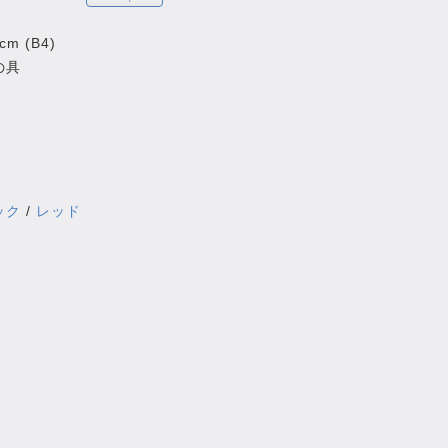
 cm (B4)
の具
ック
/
レッド