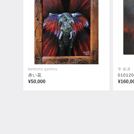
kemono gallery
李 叡潾
赤い花
010120
¥50,000
¥160,0