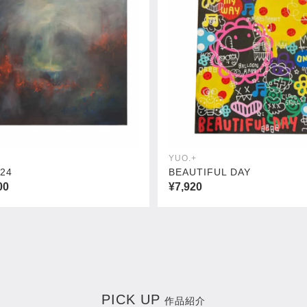
YUO.+
24
BEAUTIFUL DAY
00
¥7,920
PICK UP
作品紹介