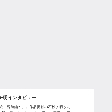
チ明インタビュー
 〜旅・冒険編〜」に作品掲載の石松チ明さん