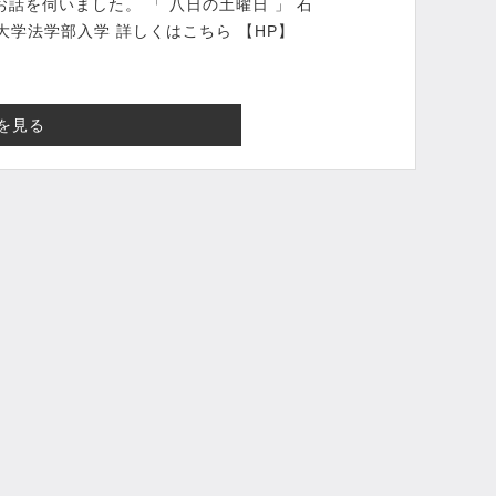
話を伺いました。 「 八日の土曜日 」 石
成蹊大学法学部入学 詳しくはこちら 【HP】
を見る