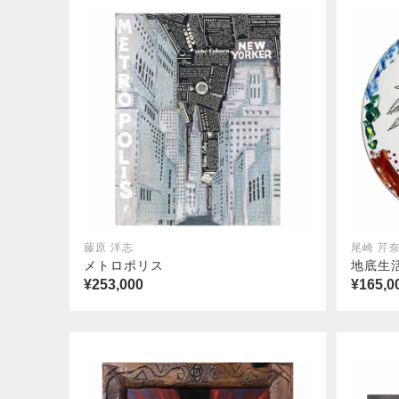
藤原 洋志
尾崎 芹
メトロポリス
地底生
¥253,000
¥165,0