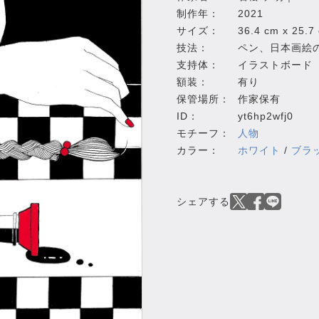
制作年：
2021
サイズ：
36.4 cm x 25.7
技法：
ペン、日本画絵
支持体：
イラストボード
額装：
有り
保管場所：
作家保有
ID：
yt6hp2wfj0
モチーフ：
人物
カラー：
ホワイト
/
ブラ