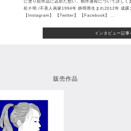
に塗り絵作品に込めた想い、制作過程について詳しくお
松チ明 /不美人画家1994年 静岡県生まれ2012年 
【Instagram】 【Twitter】 【Facebook】 …
インタビュー記事
販売作品