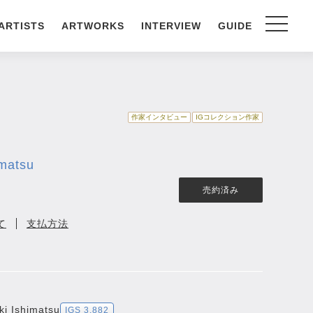
ARTISTS
ARTWORKS
INTERVIEW
GUIDE
作家インタビュー
IGコレクション作家
matsu
売約済み
て
支払方法
 Ishimatsu
IGS 3,882