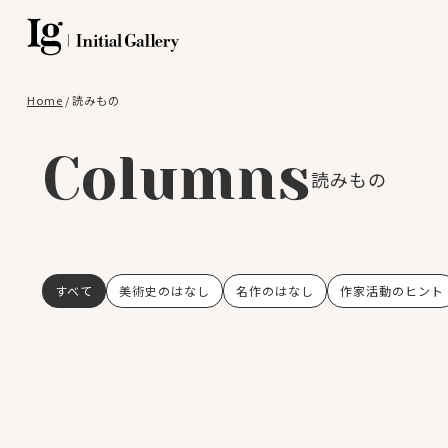
Home
/
読みもの
Columns
読みもの
すべて
美術史のはなし
名作のはなし
作家活動のヒント