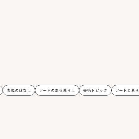
表現のはなし
アートのある暮らし
美術トピック
アートと暮